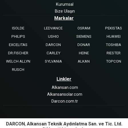
Kurumsal
Bize Ulaşın
Markalar
ISOLDE
LEDVANCE
OSRAM
PEKISTAS
PHILIPS
USHIO
SIEMENS
HUAWEI
EXCELITAS
DARCON
DONAR
TOSHIBA
DR.FISCHER
CARLEY
HEINE
RIESTER
WELCH ALLYN
SYLVANIA
ALKAN
TOPCON
RUSCH
Linkler
Alkansan.com
Alkansansolar.com
Darcon.com.tr
DARCON
,
Alkansan Teknik Aydınlatma San. ve Tic. Ltd.