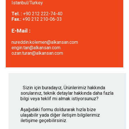
Istanbul/Turkey
Tel. :
+90 212 222-74-40
Fax.:
+90 212 210-06-33
E-Mail :
nureddin.kolemen@alkansan.com
engin.tan@alkansan.com
ozan.turan@alkansan.com
Sizin için buradayız, Ürünlerimiz hakkında
sorularınız, teknik detaylar hakkında daha fazla
bilgi veya teklif mi almak istiyorsunuz?
Aşağıdaki formu doldurarak hızla bize
ulaşabilir yada diğer iletişim bilgilerimiz
iletişime geçebilirsiniz.