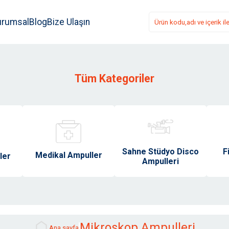
urumsal
Blog
Bize Ulaşın
Tüm Kategoriler
Sahne Stüdyo Disco
F
Medikal Ampuller
ler
Ampulleri
Mikroskop Ampulleri
Ana sayfa