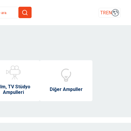
TR
EN
ilm, TV Stüdyo
Diğer Ampuller
Ampulleri