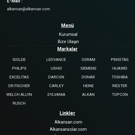
E-Mail :
alkansan@alkansan.com
Menü
Kurumsal
Bize Ulaşın
Markalar
ISOLDE
LEDVANCE
OSRAM
PEKISTAS
PHILIPS
USHIO
SIEMENS
HUAWEI
EXCELITAS
DARCON
DONAR
TOSHIBA
DR.FISCHER
CARLEY
HEINE
RIESTER
WELCH ALLYN
SYLVANIA
ALKAN
TOPCON
RUSCH
Linkler
Alkansan.com
Alkansansolar.com