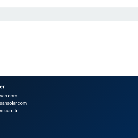
ler
nsan.com
sansolar.com
n.com.tr