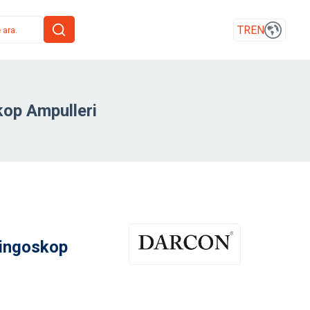
TR
EN
kop Ampulleri
ringoskop