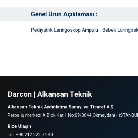
Genel Ürün Açıklaması :
Pediyatrik Laringoskop Ampulü - Bebek Laringos
Darcon | Alkansan Teknik
Alkansan Teknik Aydınlatma Sanayi ve Ticaret A.Ş.
Perpa İş merkezi A Blok Kat:1 No:09/0044 Okmeydanı - İSTANBU
Bize Ulaşın :
Tel: +90 212 222 74 40