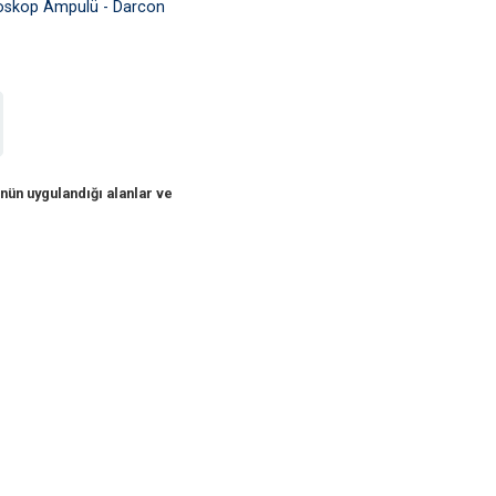
goskop Ampulü - Darcon
nün uygulandığı alanlar ve