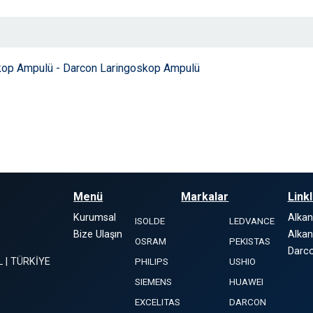
kop Ampulü - Darcon Laringoskop Ampulü
Menü
Markalar
Link
Kurumsal
Alka
ISOLDE
LEDVANCE
Bize Ulaşın
Alkan
OSRAM
PEKISTAS
Darco
L | TÜRKİYE
PHILIPS
USHIO
SIEMENS
HUAWEI
EXCELITAS
DARCON