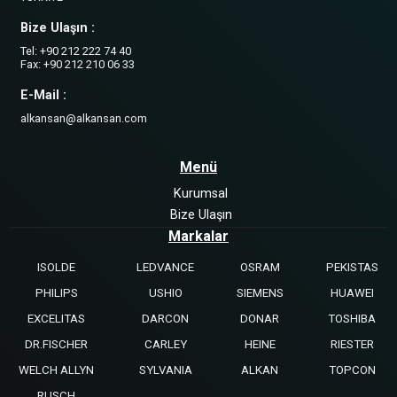
Bize Ulaşın :
Tel: +90 212 222 74 40
Fax: +90 212 210 06 33
E-Mail :
alkansan@alkansan.com
Menü
Kurumsal
Bize Ulaşın
Markalar
ISOLDE
LEDVANCE
OSRAM
PEKISTAS
PHILIPS
USHIO
SIEMENS
HUAWEI
EXCELITAS
DARCON
DONAR
TOSHIBA
DR.FISCHER
CARLEY
HEINE
RIESTER
WELCH ALLYN
SYLVANIA
ALKAN
TOPCON
RUSCH