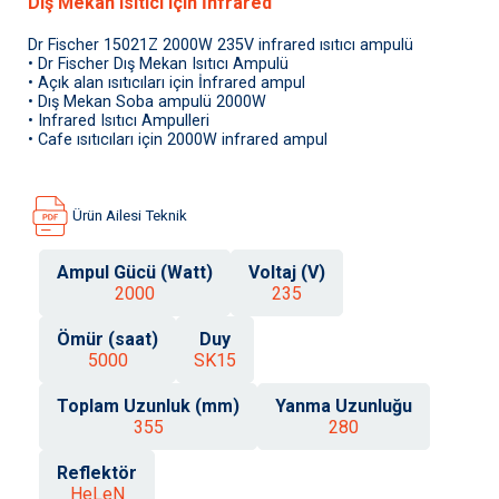
Dış Mekan Isıtıcı için İnfrared
Dr Fischer 15021Z 2000W 235V infrared ısıtıcı ampulü
• Dr Fischer Dış Mekan Isıtıcı Ampulü
• Açık alan ısıtıcıları için İnfrared ampul
• Dış Mekan Soba ampulü 2000W
• Infrared Isıtıcı Ampulleri
• Cafe ısıtıcıları için 2000W infrared ampul
Ürün Ailesi Teknik
Ampul Gücü (Watt)
Voltaj (V)
2000
235
Ömür (saat)
Duy
5000
SK15
Toplam Uzunluk (mm)
Yanma Uzunluğu
355
280
Reflektör
HeLeN