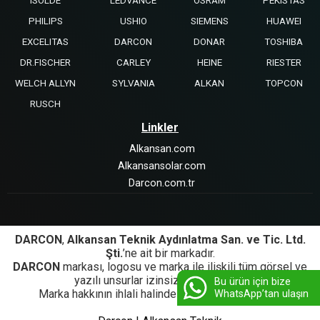
ISOLDE
LEDVANCE
OSRAM
PEKISTAS
PHILIPS
USHIO
SIEMENS
HUAWEI
EXCELITAS
DARCON
DONAR
TOSHIBA
DR.FISCHER
CARLEY
HEINE
RIESTER
WELCH ALLYN
SYLVANIA
ALKAN
TOPCON
RUSCH
Linkler
Alkansan.com
Alkansansolar.com
Darcon.com.tr
DARCON
,
Alkansan Teknik Aydınlatma San. ve Tic. Ltd.
Şti.
’ne ait bir markadır.
DARCON
markası, logosu ve marka ile ilişkili tüm görsel ve
yazılı unsurlar izinsiz kullanılamaz.
Bu ürün için bize
Marka hakkının ihlali halinde yasal işlem başlatılır.
WhatsApp’tan ulaşın