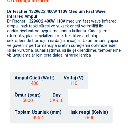
Orta Dalga İnfrared
Dr Fischer 13296C2 400W 110V Medium Fast Wave
Infrared Ampul
Dr Fischer
13296C2 400W 110V
medium fast wave infrared
ampul, hızlı tepki süresi ve yüksek enerji verimliliği ile
endüstriyel ısıtma uygulamalarında kullanılır. Gıda işleme,
otomotiv, plastik şekillendirme, tekstil ve ambalaj
sektörlerinde homojen ısı dağılımı sağlar. Uzun ömürlü yapısı
ve güvenilir performansıyla üretim süreçlerini optimize eder.
Isı ile kurutma, buharlaştırma, ısı ile şekillendirme, temperleme
vb uygulamalar için orta dalga infrared lamba
Ampul Gücü (Watt)
Voltaj (V)
400
110
Ömür (saat)
Duy
5000
CABLE
Toplam Uzunluk (mm)
Işık rengi (Kelvin)
495.4
1800