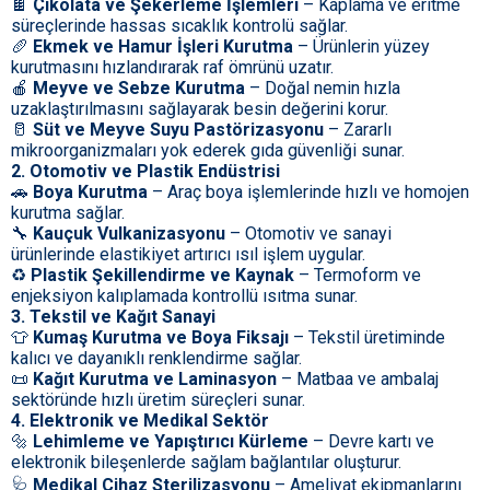
🍫
Çikolata ve Şekerleme İşlemleri
– Kaplama ve eritme
süreçlerinde hassas sıcaklık kontrolü sağlar.
🥖
Ekmek ve Hamur İşleri Kurutma
– Ürünlerin yüzey
kurutmasını hızlandırarak raf ömrünü uzatır.
🍎
Meyve ve Sebze Kurutma
– Doğal nemin hızla
uzaklaştırılmasını sağlayarak besin değerini korur.
🥛
Süt ve Meyve Suyu Pastörizasyonu
– Zararlı
mikroorganizmaları yok ederek gıda güvenliği sunar.
2. Otomotiv ve Plastik Endüstrisi
🚗
Boya Kurutma
– Araç boya işlemlerinde hızlı ve homojen
kurutma sağlar.
🔧
Kauçuk Vulkanizasyonu
– Otomotiv ve sanayi
ürünlerinde elastikiyet artırıcı ısıl işlem uygular.
♻️
Plastik Şekillendirme ve Kaynak
– Termoform ve
enjeksiyon kalıplamada kontrollü ısıtma sunar.
3. Tekstil ve Kağıt Sanayi
👕
Kumaş Kurutma ve Boya Fiksajı
– Tekstil üretiminde
kalıcı ve dayanıklı renklendirme sağlar.
📜
Kağıt Kurutma ve Laminasyon
– Matbaa ve ambalaj
sektöründe hızlı üretim süreçleri sunar.
4. Elektronik ve Medikal Sektör
🔩
Lehimleme ve Yapıştırıcı Kürleme
– Devre kartı ve
elektronik bileşenlerde sağlam bağlantılar oluşturur.
🩺
Medikal Cihaz Sterilizasyonu
– Ameliyat ekipmanlarını