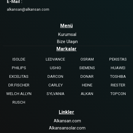
E-Mail :
alkansan@alkansan.com
Menü
Kurumsal
Bize Ulaşın
Markalar
ISOLDE
LEDVANCE
OSRAM
PEKISTAS
PHILIPS
USHIO
SIEMENS
HUAWEI
EXCELITAS
DARCON
DONAR
TOSHIBA
DR.FISCHER
CARLEY
HEINE
RIESTER
WELCH ALLYN
SYLVANIA
ALKAN
TOPCON
RUSCH
Linkler
Alkansan.com
Alkansansolar.com