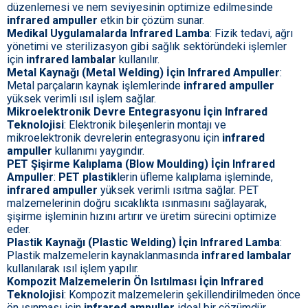
düzenlemesi ve nem seviyesinin optimize edilmesinde
infrared ampuller
etkin bir çözüm sunar.
Medikal Uygulamalarda Infrared Lamba
: Fizik tedavi, ağrı
yönetimi ve sterilizasyon gibi sağlık sektöründeki işlemler
için
infrared lambalar
kullanılır.
Metal Kaynağı (Metal Welding) İçin Infrared Ampuller
:
Metal parçaların kaynak işlemlerinde
infrared ampuller
yüksek verimli ısıl işlem sağlar.
Mikroelektronik Devre Entegrasyonu İçin Infrared
Teknolojisi
: Elektronik bileşenlerin montajı ve
mikroelektronik devrelerin entegrasyonu için
infrared
ampuller
kullanımı yaygındır.
PET Şişirme Kalıplama (Blow Moulding) İçin Infrared
Ampuller
:
PET plastik
lerin üfleme kalıplama işleminde,
infrared ampuller
yüksek verimli ısıtma sağlar. PET
malzemelerinin doğru sıcaklıkta ısınmasını sağlayarak,
şişirme işleminin hızını artırır ve üretim sürecini optimize
eder.
Plastik Kaynağı (Plastic Welding) İçin Infrared Lamba
:
Plastik malzemelerin kaynaklanmasında
infrared lambalar
kullanılarak ısıl işlem yapılır.
Kompozit Malzemelerin Ön Isıtılması İçin Infrared
Teknolojisi
: Kompozit malzemelerin şekillendirilmeden önce
ön ısınması için
infrared ampuller
ideal bir çözümdür.