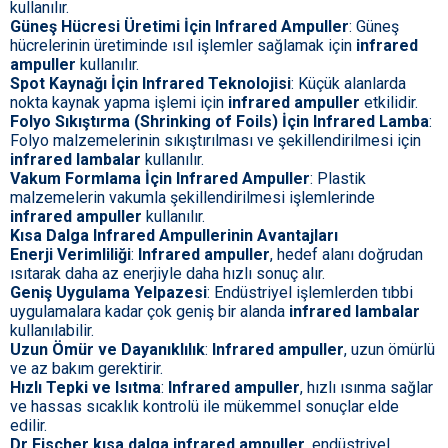
kullanılır.
Güneş Hücresi Üretimi İçin Infrared Ampuller
: Güneş
hücrelerinin üretiminde ısıl işlemler sağlamak için
infrared
ampuller
kullanılır.
Spot Kaynağı İçin Infrared Teknolojisi
: Küçük alanlarda
nokta kaynak yapma işlemi için
infrared ampuller
etkilidir.
Folyo Sıkıştırma (Shrinking of Foils) İçin Infrared Lamba
:
Folyo malzemelerinin sıkıştırılması ve şekillendirilmesi için
infrared lambalar
kullanılır.
Vakum Formlama İçin Infrared Ampuller
: Plastik
malzemelerin vakumla şekillendirilmesi işlemlerinde
infrared ampuller
kullanılır.
Kısa Dalga Infrared Ampullerinin Avantajları
Enerji Verimliliği
:
Infrared ampuller
, hedef alanı doğrudan
ısıtarak daha az enerjiyle daha hızlı sonuç alır.
Geniş Uygulama Yelpazesi
: Endüstriyel işlemlerden tıbbi
uygulamalara kadar çok geniş bir alanda
infrared lambalar
kullanılabilir.
Uzun Ömür ve Dayanıklılık
:
Infrared ampuller
, uzun ömürlü
ve az bakım gerektirir.
Hızlı Tepki ve Isıtma
:
Infrared ampuller
, hızlı ısınma sağlar
ve hassas sıcaklık kontrolü ile mükemmel sonuçlar elde
edilir.
Dr Fischer kısa dalga infrared ampuller
, endüstriyel