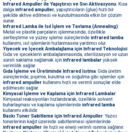
Infrared Ampuller ile Yapıştırıcı ve Sıvı Aktivasyonu
: Kısa
dalga
infrared ampuller
, yapıştırıcıların (glue) hızlı bir
şekilde aktive edilmesi ve kurutulmasında etkin bir çözüm
sunar.
Infrared Lamba ile Isıl İşlem ve Tavlama (Annealing)
:
Metal ve plastik parçaların işlenmesinde, özellikle
sertleştirme ve yüzey işleme süreçlerinde
infrared lamba
kullanımı, ısıl işlemlerin hızlanmasına yardımcı olur.
Yiyecek ve İçecek Ambalajlama için Infrared Teknolojisi
:
Gıda ve içeceklerin ambalajlanmasında, sterilizasyon ve uzun
süreli saklama sağlamak için
infrared lambalar
yüksek
verimlilik sağlar.
Gıda İşleme ve Üretiminde Infrared Isıtma
: Gıda üretim
süreçlerinde, pişirme, kurutma ve soğutma gibi işlemler için
infrared ampuller
kullanımı hızlı ve verimli sonuçlar elde
edilmesini sağlar.
Kimyasal İşleme ve Kaplama için Infrared Lambalar
:
Kimyasal reaksiyonları hızlandırarak, özellikle solvent
buharlaşması ve kaplama işlemlerinde
infrared lamba
kullanımı etkilidir.
Baskı Toner Sabitleme için Infrared Ampuller
: Yazıcı
tonerlerinin kağıt üzerinde sabitlenmesi işlemlerinde
infrared ampuller
ile hızlı ve enerji verimli ısınma sağlanır.