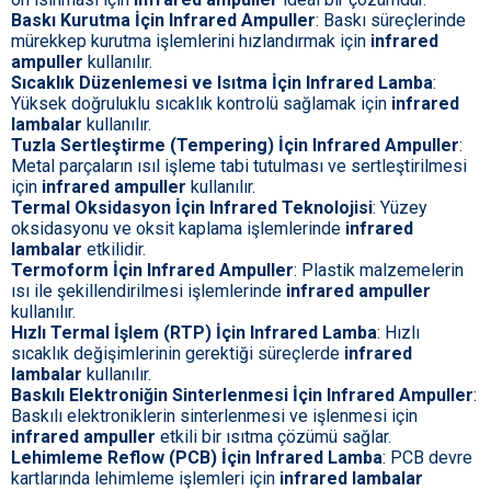
Baskı Kurutma İçin Infrared Ampuller
: Baskı süreçlerinde
mürekkep kurutma işlemlerini hızlandırmak için
infrared
ampuller
kullanılır.
Sıcaklık Düzenlemesi ve Isıtma İçin Infrared Lamba
:
Yüksek doğruluklu sıcaklık kontrolü sağlamak için
infrared
lambalar
kullanılır.
Tuzla Sertleştirme (Tempering) İçin Infrared Ampuller
:
Metal parçaların ısıl işleme tabi tutulması ve sertleştirilmesi
için
infrared ampuller
kullanılır.
Termal Oksidasyon İçin Infrared Teknolojisi
: Yüzey
oksidasyonu ve oksit kaplama işlemlerinde
infrared
lambalar
etkilidir.
Termoform İçin Infrared Ampuller
: Plastik malzemelerin
ısı ile şekillendirilmesi işlemlerinde
infrared ampuller
kullanılır.
Hızlı Termal İşlem (RTP) İçin Infrared Lamba
: Hızlı
sıcaklık değişimlerinin gerektiği süreçlerde
infrared
lambalar
kullanılır.
Baskılı Elektroniğin Sinterlenmesi İçin Infrared Ampuller
:
Baskılı elektroniklerin sinterlenmesi ve işlenmesi için
infrared ampuller
etkili bir ısıtma çözümü sağlar.
Lehimleme Reflow (PCB) İçin Infrared Lamba
: PCB devre
kartlarında lehimleme işlemleri için
infrared lambalar