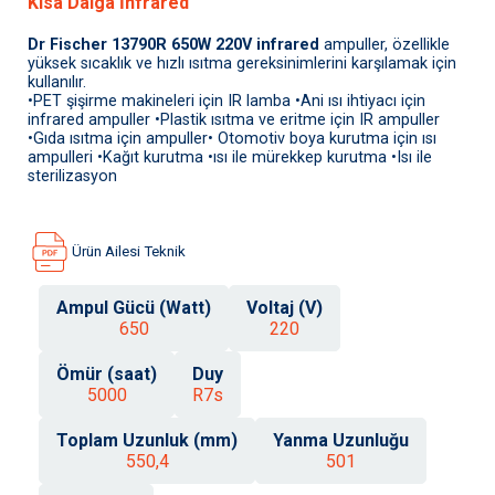
Kısa Dalga İnfrared
Dr Fischer 13790R 650W 220V infrared
ampuller, özellikle
yüksek sıcaklık ve hızlı ısıtma gereksinimlerini karşılamak için
kullanılır.
•PET şişirme makineleri için IR lamba •Ani ısı ihtiyacı için
infrared ampuller •Plastik ısıtma ve eritme için IR ampuller
•Gıda ısıtma için ampuller• Otomotiv boya kurutma için ısı
ampulleri •Kağıt kurutma •ısı ile mürekkep kurutma •Isı ile
sterilizasyon
Ürün Ailesi Teknik
Ampul Gücü (Watt)
Voltaj (V)
650
220
Ömür (saat)
Duy
5000
R7s
Toplam Uzunluk (mm)
Yanma Uzunluğu
550,4
501