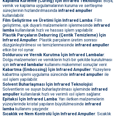
Kaplama Kürleme (Curing) İçin Infrared Teknolojisi
: Boya,
vernik ve kaplama uygulamalarının kuruma ve sertleşme
süreçlerinin hızlandırılmasında
infrared ampuller
kullanılabilir.
Film Geliştirme ve Üretimi İçin Infrared Lamba
: Film
geliştirme, ışık duyarlı malzemelerin işlenmesinde
infrared
lamba
kullanılarak hızlı ve hassas işlem yapılabilir.
Plastik Parçaların Deburring (Çentik Temizleme) İçin
Infrared Ampuller
: Plastik parçaların üretim sonrası
düzgünleştirilmesi ve temizlenmesinde
infrared ampuller
etkin bir rol oynar.
Doldurucu ve Vernik Kurutma İçin Infrared Lambalar
:
Dolgu malzemeleri ve verniklerin hızlı bir şekilde kurutulması
için
infrared lambalar
kullanımı mükemmel sonuçlar verir.
Kabartma (Embossing) İçin Infrared Ampuller
: Yüzeylere
kabartma işlemi uygulama sürecinde
infrared ampuller
ile
ısıl işlem yapılabilir.
Solvent Buharlaşması İçin Infrared Teknolojisi
:
Solventlerin ve suyun buharlaştırılması işleminde
infrared
ampuller
kullanılarak hızlı ve verimli ısıl işlem sağlanır.
Epitaksi İçin Infrared Lamba
: Yarı iletken malzemelerin
yüzeylerinde kristal yapıların büyütülmesinde
infrared
lamba
kullanımı yaygındır.
Sıcaklık ve Nem Kontrolü İçin Infrared Ampuller
: Sıcaklık