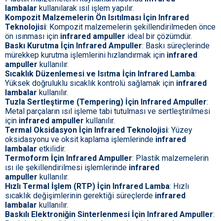
lambalar
kullanılarak ısıl işlem yapılır.
Kompozit Malzemelerin Ön Isıtılması İçin Infrared
Teknolojisi
: Kompozit malzemelerin şekillendirilmeden önce
ön ısınması için
infrared ampuller
ideal bir çözümdür.
Baskı Kurutma İçin Infrared Ampuller
: Baskı süreçlerinde
mürekkep kurutma işlemlerini hızlandırmak için
infrared
ampuller
kullanılır.
Sıcaklık Düzenlemesi ve Isıtma İçin Infrared Lamba
:
Yüksek doğruluklu sıcaklık kontrolü sağlamak için
infrared
lambalar
kullanılır.
Tuzla Sertleştirme (Tempering) İçin Infrared Ampuller
:
Metal parçaların ısıl işleme tabi tutulması ve sertleştirilmesi
için
infrared ampuller
kullanılır.
Termal Oksidasyon İçin Infrared Teknolojisi
: Yüzey
oksidasyonu ve oksit kaplama işlemlerinde
infrared
lambalar
etkilidir.
Termoform İçin Infrared Ampuller
: Plastik malzemelerin
ısı ile şekillendirilmesi işlemlerinde
infrared
ampuller
kullanılır.
Hızlı Termal İşlem (RTP) İçin Infrared Lamba
: Hızlı
sıcaklık değişimlerinin gerektiği süreçlerde
infrared
lambalar
kullanılır.
Baskılı Elektroniğin Sinterlenmesi İçin Infrared Ampuller
: