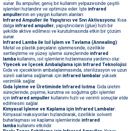
sunar. Bu ampuller, geniş bir kullanım yelpazesinde çeşitli
işlemleri hızlandırır ve optimize eder. İşte
infrared
ampuller
inin en yaygın kullanım alanları:
Infrared Ampuller ile Yapıştırıcı ve Sıvı Aktivasyonu
: Kısa
dalga
infrared ampuller
, yapıştırıcıların (glue) hızlı bir
şekilde aktive edilmesi ve kurutulmasında etkin bir çözüm
sunar.
Infrared Lamba ile Isıl İşlem ve Tavlama (Annealing)
:
Metal ve plastik parçaların işlenmesinde, özellikle
sertleştirme ve yüzey işleme süreçlerinde
infrared
lamba
kullanımı, ısıl işlemlerin hızlanmasına yardımcı olur.
Yiyecek ve İçecek Ambalajlama için Infrared Teknolojisi
:
Gıda ve içeceklerin ambalajlanmasında, sterilizasyon ve uzun
süreli saklama sağlamak için
infrared lambalar
yüksek
verimlilik sağlar.
Gıda İşleme ve Üretiminde Infrared Isıtma
: Gıda üretim
süreçlerinde, pişirme, kurutma ve soğutma gibi işlemler
için
infrared ampuller
kullanımı hızlı ve verimli sonuçlar elde
edilmesini sağlar.
Kimyasal İşleme ve Kaplama için Infrared Lambalar
:
Kimyasal reaksiyonları hızlandırarak, özellikle solvent
buharlaşması ve kaplama işlemlerinde
infrared
lamba
kullanımı etkilidir.