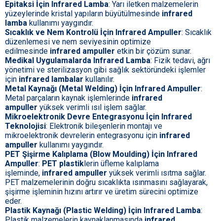
Epitaksi İçin Infrared Lamba
: Yarı iletken malzemelerin
yüzeylerinde kristal yapıların büyütülmesinde
infrared
lamba
kullanımı yaygındır.
Sıcaklık ve Nem Kontrolü İçin Infrared Ampuller
: Sıcaklık
düzenlemesi ve nem seviyesinin optimize
edilmesinde
infrared ampuller
etkin bir çözüm sunar.
Medikal Uygulamalarda Infrared Lamba
: Fizik tedavi, ağrı
yönetimi ve sterilizasyon gibi sağlık sektöründeki işlemler
için
infrared lambalar
kullanılır.
Metal Kaynağı (Metal Welding) İçin Infrared Ampuller
:
Metal parçaların kaynak işlemlerinde
infrared
ampuller
yüksek verimli ısıl işlem sağlar.
Mikroelektronik Devre Entegrasyonu İçin Infrared
Teknolojisi
: Elektronik bileşenlerin montajı ve
mikroelektronik devrelerin entegrasyonu için
infrared
ampuller
kullanımı yaygındır.
PET Şişirme Kalıplama (Blow Moulding) İçin Infrared
Ampuller
:
PET plastik
lerin üfleme kalıplama
işleminde,
infrared ampuller
yüksek verimli ısıtma sağlar.
PET malzemelerinin doğru sıcaklıkta ısınmasını sağlayarak,
şişirme işleminin hızını artırır ve üretim sürecini optimize
eder.
Plastik Kaynağı (Plastic Welding) İçin Infrared Lamba
:
Plastik malzemelerin kaynaklanmasında
infrared