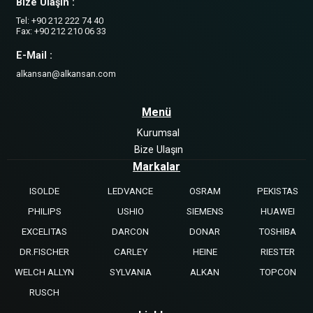
Bize Ulaşın :
Tel: +90 212 222 74 40
Fax: +90 212 210 06 33
E-Mail :
alkansan@alkansan.com
Menü
Kurumsal
Bize Ulaşın
Markalar
ISOLDE
LEDVANCE
OSRAM
PEKISTAS
PHILIPS
USHIO
SIEMENS
HUAWEI
EXCELITAS
DARCON
DONAR
TOSHIBA
DR.FISCHER
CARLEY
HEINE
RIESTER
WELCH ALLYN
SYLVANIA
ALKAN
TOPCON
RUSCH