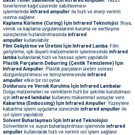
Baskı Toner Sabitleme için Infrared Ampuller
: Yazıcı
tonerlerinin kağıt üzerinde sabitlenmesi
işlemlerinde
infrared ampuller
ile hızlı ve enerji verimli
ısınma sağlanır.
Kaplama Kürleme (Curing) İçin Infrared Teknolojisi
: Boya,
vernik ve kaplama uygulamalarının kuruma ve sertleşme
süreçlerinin hızlandırılmasında
infrared
ampuller
kullanılabilir.
Film Geliştirme ve Üretimi İçin Infrared Lamba
: Film
geliştirme, ışık duyarlı malzemelerin işlenmesinde
infrared
lamba
kullanılarak hızlı ve hassas işlem yapılabilir.
Plastik Parçaların Deburring (Çentik Temizleme) İçin
Infrared Ampuller
: Plastik parçaların üretim sonrası
düzgünleştirilmesi ve temizlenmesinde
infrared
ampuller
etkin bir rol oynar.
Doldurucu ve Vernik Kurutma İçin Infrared Lambalar
:
Dolgu malzemeleri ve verniklerin hızlı bir şekilde kurutulması
için
infrared lambalar
kullanımı mükemmel sonuçlar verir.
Kabartma (Embossing) İçin Infrared Ampuller
: Yüzeylere
kabartma işlemi uygulama sürecinde
infrared ampuller
ile
ısıl işlem yapılabilir.
Solvent Buharlaşması İçin Infrared Teknolojisi
:
Solventlerin ve suyun buharlaştırılması işleminde
infrared
ampuller
kullanılarak hızlı ve verimli ısıl işlem sağlanır.