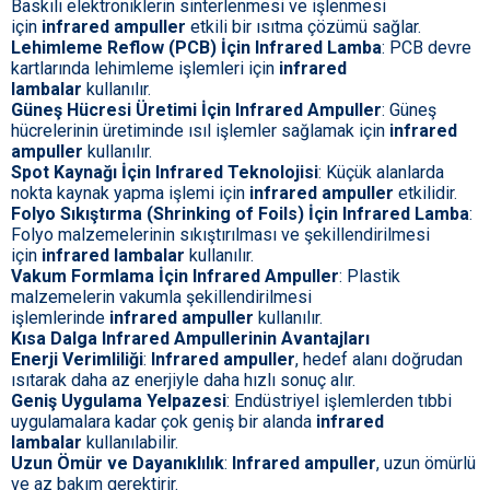
Baskılı elektroniklerin sinterlenmesi ve işlenmesi
için
infrared ampuller
etkili bir ısıtma çözümü sağlar.
Lehimleme Reflow (PCB) İçin Infrared Lamba
: PCB devre
kartlarında lehimleme işlemleri için
infrared
lambalar
kullanılır.
Güneş Hücresi Üretimi İçin Infrared Ampuller
: Güneş
hücrelerinin üretiminde ısıl işlemler sağlamak için
infrared
ampuller
kullanılır.
Spot Kaynağı İçin Infrared Teknolojisi
: Küçük alanlarda
nokta kaynak yapma işlemi için
infrared ampuller
etkilidir.
Folyo Sıkıştırma (Shrinking of Foils) İçin Infrared Lamba
:
Folyo malzemelerinin sıkıştırılması ve şekillendirilmesi
için
infrared lambalar
kullanılır.
Vakum Formlama İçin Infrared Ampuller
: Plastik
malzemelerin vakumla şekillendirilmesi
işlemlerinde
infrared ampuller
kullanılır.
Kısa Dalga Infrared Ampullerinin Avantajları
Enerji Verimliliği
:
Infrared ampuller
, hedef alanı doğrudan
ısıtarak daha az enerjiyle daha hızlı sonuç alır.
Geniş Uygulama Yelpazesi
: Endüstriyel işlemlerden tıbbi
uygulamalara kadar çok geniş bir alanda
infrared
lambalar
kullanılabilir.
Uzun Ömür ve Dayanıklılık
:
Infrared ampuller
, uzun ömürlü
ve az bakım gerektirir.