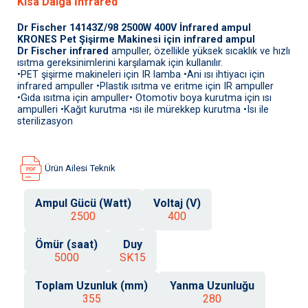
Kısa Dalga İnfrared
Dr Fischer 14143Z/98 2500W 400V İnfrared ampul
KRONES Pet Şişirme Makinesi için infrared ampul
Dr Fischer infrared
ampuller, özellikle yüksek sıcaklık ve hızlı
ısıtma gereksinimlerini karşılamak için kullanılır.
•PET şişirme makineleri için IR lamba •Ani ısı ihtiyacı için
infrared ampuller •Plastik ısıtma ve eritme için IR ampuller
•Gıda ısıtma için ampuller• Otomotiv boya kurutma için ısı
ampulleri •Kağıt kurutma •ısı ile mürekkep kurutma •Isı ile
sterilizasyon
Ürün Ailesi Teknik
Ampul Gücü (Watt)
Voltaj (V)
2500
400
Ömür (saat)
Duy
5000
SK15
Toplam Uzunluk (mm)
Yanma Uzunluğu
355
280