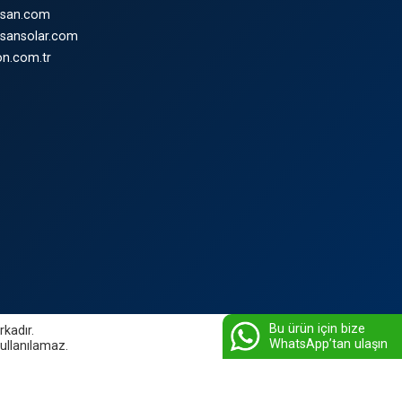
nsan.com
sansolar.com
n.com.tr
Bu ürün için bize
rkadır.
WhatsApp’tan ulaşın
kullanılamaz.