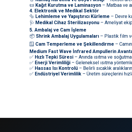
📜
Kağıt Kurutma ve Laminasyon
– Matbaa ve am
4. Elektronik ve Medikal Sektör
🔩
Lehimleme ve Yapıştırıcı Kürleme
– Devre kar
🩺
Medikal Cihaz Sterilizasyonu
– Ameliyat ekipm
5. Ambalaj ve Cam İşleme
📦
Shrink Ambalaj Uygulamaları
– Plastik film ve
🪟
Cam Temperleme ve Şekillendirme
– Camın d
Medium Fast Wave İnfrared Ampullerin Avanta
✅
Hızlı Tepki Süresi
– Anında ısıtma ve soğutma i
✅
Enerji Verimliliği
– Geleneksel ısıtma yöntemler
✅
Hassas Isı Kontrolü
– Belirli sıcaklık aralıkları
✅
Endüstriyel Verimlilik
– Üretim süreçlerini hızl