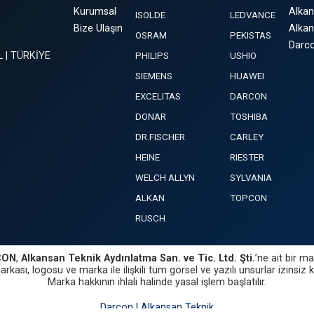
Kurumsal
Alka
ISOLDE
LEDVANCE
Bize Ulaşın
Alkan
OSRAM
PEKISTAS
Darco
L | TÜRKİYE
PHILIPS
USHIO
SIEMENS
HUAWEI
EXCELITAS
DARCON
DONAR
TOSHIBA
DR.FISCHER
CARLEY
HEINE
RIESTER
WELCH ALLYN
SYLVANIA
ALKAN
TOPCON
RUSCH
CON
,
Alkansan Teknik Aydınlatma San. ve Tic. Ltd. Şti.
’ne ait bir ma
rkası, logosu ve marka ile ilişkili tüm görsel ve yazılı unsurlar izinsiz 
Marka hakkının ihlali halinde yasal işlem başlatılır.
Darcon | Alkansan Teknik