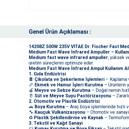
Genel Ürün Açıklaması :
14208Z 500W 235V VITAE Dr. Fischer Fast Me
Medium Fast Wave İnfrared Ampuller – Kullanım
Medium fast wave infrared ampuller
, yüksek ve
üretim süreçlerini optimize eder.
Medium Fast Wave İnfrared Ampul Kullanım Al
1. Gıda Endüstrisi
🍫
Çikolata ve Şekerleme İşlemleri
– Kaplama ve
🥖
Ekmek ve Hamur İşleri Kurutma
– Ürünlerin y
🍎
Meyve ve Sebze Kurutma
– Doğal nemin hızla
🥛
Süt ve Meyve Suyu Pastörizasyonu
– Zararl
2. Otomotiv ve Plastik Endüstrisi
🚗
Boya Kurutma
– Araç boya işlemlerinde hızlı 
🔧
Kauçuk Vulkanizasyonu
– Otomotiv ve sanayi ür
♻️
Plastik Şekillendirme ve Kaynak
– Termoform 
3. Tekstil ve Kağıt Sanayi
👕
Kumaş Kurutma ve Boya Fiksajı
– Tekstil üre