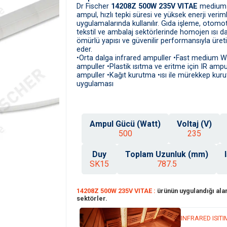
Dr Fischer
14208Z 500W 235V VITAE
medium f
ampul, hızlı tepki süresi ve yüksek enerji verimli
uygulamalarında kullanılır. Gıda işleme, otomoti
tekstil ve ambalaj sektörlerinde homojen ısı da
ömürlü yapısı ve güvenilir performansıyla üret
eder.
•Orta dalga infrared ampuller •Fast medium Wave
ampuller •Plastik ısıtma ve eritme için IR ampul
ampuller •Kağıt kurutma •ısı ile mürekkep kurut
uygulaması
Ampul Gücü (Watt)
Voltaj (V)
500
235
Duy
Toplam Uzunluk (mm)
SK15
787.5
14208Z 500W 235V VITAE :
ürünün uygulandığı alan
sektörler.
INFRARED ISI