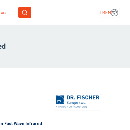
TR
EN
ed
m Fast Wave Infrared