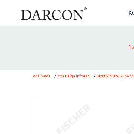
K
1
Ana Sayfa
Orta Dalga İnfrared
14208Z 500W 235V V