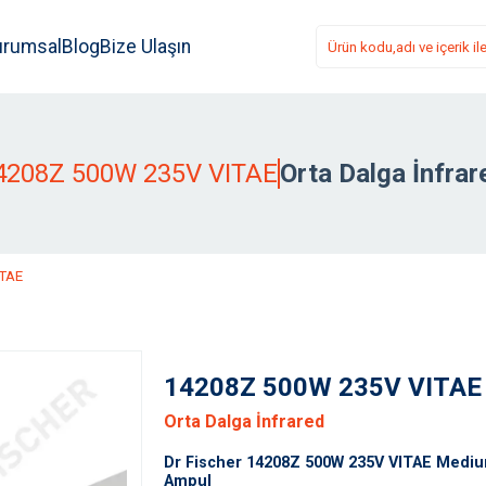
urumsal
Blog
Bize Ulaşın
4208Z 500W 235V VITAE
Orta Dalga İnfrar
ITAE
14208Z 500W 235V VITAE
Orta Dalga İnfrared
Dr Fischer 14208Z 500W 235V VITAE Mediu
Ampul