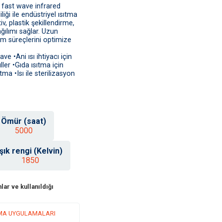
ast wave infrared
liği ile endüstriyel ısıtma
v, plastik şekillendirme,
ğılımı sağlar. Uzun
im süreçlerini optimize
 •Ani ısı ihtiyacı için
ler •Gıda ısıtma için
ma •Isı ile sterilizasyon
Ömür (saat)
5000
Işık rengi (Kelvin)
1850
lar ve kullanıldığı
TIMA UYGULAMALARI