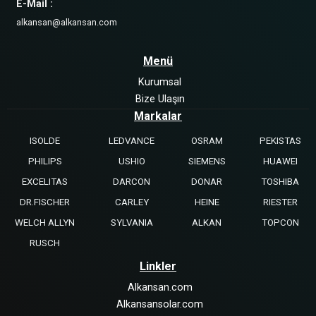
E-Mail :
alkansan@alkansan.com
Menü
Kurumsal
Bize Ulaşın
Markalar
ISOLDE
LEDVANCE
OSRAM
PEKISTAS
PHILIPS
USHIO
SIEMENS
HUAWEI
EXCELITAS
DARCON
DONAR
TOSHIBA
DR.FISCHER
CARLEY
HEINE
RIESTER
WELCH ALLYN
SYLVANIA
ALKAN
TOPCON
RUSCH
Linkler
Alkansan.com
Alkansansolar.com