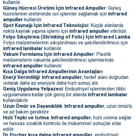
kullanılır.
Güneş Hücresi Üretimi İçin Infrared Ampuller
: Güneş
hücrelerinin üretiminde ısıl işlemler sağlamak için
infrared
ampuller
kullanılır.
Spot Kaynağı İçin Infrared Teknolojisi
: Küçük alanlarda
nokta kaynak yapma işlemi için
infrared ampuller
etkilidir.
Folyo Sıkıştırma (Shrinking of Foils) İçin Infrared Lamba
:
Folyo malzemelerinin sıkıştırılması ve şekillendirilmesi için
infrared lambalar
kullanılır.
Vakum Formlama İçin Infrared Ampuller
: Plastik
malzemelerin vakumla şekillendirilmesi işlemlerinde
infrared ampuller
kullanılır.
Kısa Dalga Infrared Ampullerinin Avantajları
Enerji Verimliliği
:
Infrared ampuller
, hedef alanı doğrudan
ısıtarak daha az enerjiyle daha hızlı sonuç alır.
Geniş Uygulama Yelpazesi
: Endüstriyel işlemlerden tıbbi
uygulamalara kadar çok geniş bir alanda
infrared lambalar
kullanılabilir.
Uzun Ömür ve Dayanıklılık
:
Infrared ampuller
, uzun ömürlü
ve az bakım gerektirir.
Hızlı Tepki ve Isıtma
:
Infrared ampuller
, hızlı ısınma sağlar
ve hassas sıcaklık kontrolü ile mükemmel sonuçlar elde
edilir.
Dr Fischer kısa dalga infrared ampuller
, endüstriyel