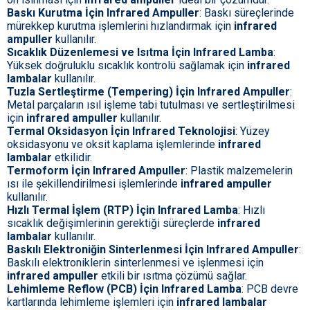
Baskı Kurutma İçin Infrared Ampuller
: Baskı süreçlerinde
mürekkep kurutma işlemlerini hızlandırmak için
infrared
ampuller
kullanılır.
Sıcaklık Düzenlemesi ve Isıtma İçin Infrared Lamba
:
Yüksek doğruluklu sıcaklık kontrolü sağlamak için
infrared
lambalar
kullanılır.
Tuzla Sertleştirme (Tempering) İçin Infrared Ampuller
:
Metal parçaların ısıl işleme tabi tutulması ve sertleştirilmesi
için
infrared ampuller
kullanılır.
Termal Oksidasyon İçin Infrared Teknolojisi
: Yüzey
oksidasyonu ve oksit kaplama işlemlerinde
infrared
lambalar
etkilidir.
Termoform İçin Infrared Ampuller
: Plastik malzemelerin
ısı ile şekillendirilmesi işlemlerinde
infrared ampuller
kullanılır.
Hızlı Termal İşlem (RTP) İçin Infrared Lamba
: Hızlı
sıcaklık değişimlerinin gerektiği süreçlerde
infrared
lambalar
kullanılır.
Baskılı Elektroniğin Sinterlenmesi İçin Infrared Ampuller
:
Baskılı elektroniklerin sinterlenmesi ve işlenmesi için
infrared ampuller
etkili bir ısıtma çözümü sağlar.
Lehimleme Reflow (PCB) İçin Infrared Lamba
: PCB devre
kartlarında lehimleme işlemleri için
infrared lambalar