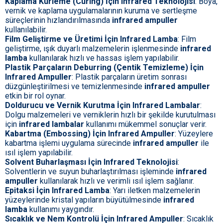
Kaplama Kürleme (Curing) İçin Infrared Teknolojisi
: Boya,
vernik ve kaplama uygulamalarının kuruma ve sertleşme
süreçlerinin hızlandırılmasında
infrared ampuller
kullanılabilir.
Film Geliştirme ve Üretimi İçin Infrared Lamba
: Film
geliştirme, ışık duyarlı malzemelerin işlenmesinde
infrared
lamba
kullanılarak hızlı ve hassas işlem yapılabilir.
Plastik Parçaların Deburring (Çentik Temizleme) İçin
Infrared Ampuller
: Plastik parçaların üretim sonrası
düzgünleştirilmesi ve temizlenmesinde
infrared ampuller
etkin bir rol oynar.
Doldurucu ve Vernik Kurutma İçin Infrared Lambalar
:
Dolgu malzemeleri ve verniklerin hızlı bir şekilde kurutulması
için
infrared lambalar
kullanımı mükemmel sonuçlar verir.
Kabartma (Embossing) İçin Infrared Ampuller
: Yüzeylere
kabartma işlemi uygulama sürecinde
infrared ampuller
ile
ısıl işlem yapılabilir.
Solvent Buharlaşması İçin Infrared Teknolojisi
:
Solventlerin ve suyun buharlaştırılması işleminde
infrared
ampuller
kullanılarak hızlı ve verimli ısıl işlem sağlanır.
Epitaksi İçin Infrared Lamba
: Yarı iletken malzemelerin
yüzeylerinde kristal yapıların büyütülmesinde
infrared
lamba
kullanımı yaygındır.
Sıcaklık ve Nem Kontrolü İçin Infrared Ampuller
: Sıcaklık