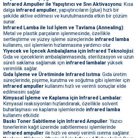
Infrared Ampuller ile Yapıştırıcı ve Sıvı Aktivasyonu
: Kısa
dalga
infrared ampuller
, yapıştırıcıların (glue) hızlı bir
şekilde aktive edilmesi ve kurutulmasında etkin bir çözüm
sunar.
Infrared Lamba ile Isıl İşlem ve Tavlama (Annealing)
:
Metal ve plastik parçaların işlenmesinde, özellikle
sertleştirme ve yüzey işleme süreçlerinde
infrared lamba
kullanımı, ısıl işlemlerin hızlanmasına yardımcı olur.
Yiyecek ve İçecek Ambalajlama için Infrared Teknolojisi
:
Gıda ve içeceklerin ambalajlanmasında, sterilizasyon ve uzun
süreli saklama sağlamak için
infrared lambalar
yüksek
verimlilik sağlar.
Gıda İşleme ve Üretiminde Infrared Isıtma
: Gıda üretim
süreçlerinde, pişirme, kurutma ve soğutma gibi işlemler için
infrared ampuller
kullanımı hızlı ve verimli sonuçlar elde
edilmesini sağlar.
Kimyasal İşleme ve Kaplama için Infrared Lambalar
:
Kimyasal reaksiyonları hızlandırarak, özellikle solvent
buharlaşması ve kaplama işlemlerinde
infrared lamba
kullanımı etkilidir.
Baskı Toner Sabitleme için Infrared Ampuller
: Yazıcı
tonerlerinin kağıt üzerinde sabitlenmesi işlemlerinde
infrared ampuller
ile hızlı ve enerji verimli ısınma sağlanır.