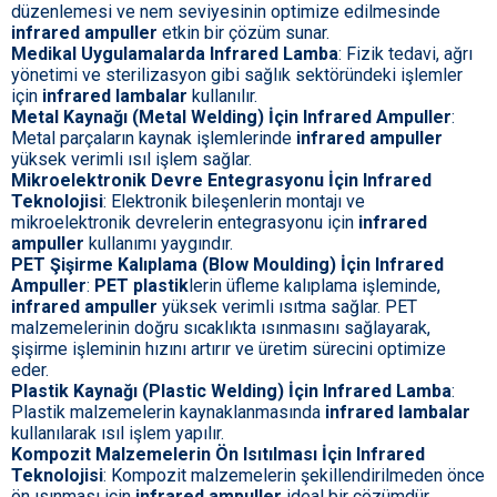
düzenlemesi ve nem seviyesinin optimize edilmesinde
infrared ampuller
etkin bir çözüm sunar.
Medikal Uygulamalarda Infrared Lamba
: Fizik tedavi, ağrı
yönetimi ve sterilizasyon gibi sağlık sektöründeki işlemler
için
infrared lambalar
kullanılır.
Metal Kaynağı (Metal Welding) İçin Infrared Ampuller
:
Metal parçaların kaynak işlemlerinde
infrared ampuller
yüksek verimli ısıl işlem sağlar.
Mikroelektronik Devre Entegrasyonu İçin Infrared
Teknolojisi
: Elektronik bileşenlerin montajı ve
mikroelektronik devrelerin entegrasyonu için
infrared
ampuller
kullanımı yaygındır.
PET Şişirme Kalıplama (Blow Moulding) İçin Infrared
Ampuller
:
PET plastik
lerin üfleme kalıplama işleminde,
infrared ampuller
yüksek verimli ısıtma sağlar. PET
malzemelerinin doğru sıcaklıkta ısınmasını sağlayarak,
şişirme işleminin hızını artırır ve üretim sürecini optimize
eder.
Plastik Kaynağı (Plastic Welding) İçin Infrared Lamba
:
Plastik malzemelerin kaynaklanmasında
infrared lambalar
kullanılarak ısıl işlem yapılır.
Kompozit Malzemelerin Ön Isıtılması İçin Infrared
Teknolojisi
: Kompozit malzemelerin şekillendirilmeden önce
ön ısınması için
infrared ampuller
ideal bir çözümdür.