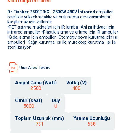
Kısa Dalga İnfrared
Dr Fischer 2500T3/CL 2500W 480V İnfrared
ampuller,
özellikle yüksek sıcaklık ve hızlı ısıtma gereksinimlerini
karşılamak için kullanılır.
•PET şişirme makineleri için IR lamba •Ani ısı ihtiyacı için
infrared ampuller •Plastik ısıtma ve eritme için IR ampuller
•Gıda ısıtma için ampuller• Otomotiv boya kurutma için ısı
ampulleri •Kağıt kurutma •ısı ile mürekkep kurutma •Isı ile
sterilizasyon
Ürün Ailesi Teknik
Ampul Gücü (Watt)
Voltaj (V)
2500
480
Ömür (saat)
Duy
5000
U
Toplam Uzunluk (mm)
Yanma Uzunluğu
731
638