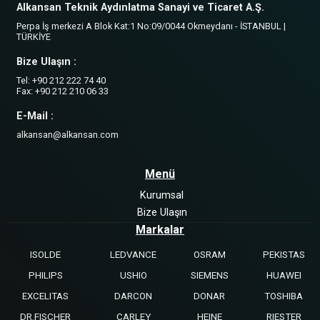
Alkansan Teknik Aydınlatma Sanayi ve Ticaret A.Ş.
Perpa İş merkezi A Blok Kat:1 No:09/0044 Okmeydanı - İSTANBUL |
TÜRKİYE
Bize Ulaşın :
Tel: +90 212 222 74 40
Fax: +90 212 210 06 33
E-Mail :
alkansan@alkansan.com
Menü
Kurumsal
Bize Ulaşın
Markalar
ISOLDE
LEDVANCE
OSRAM
PEKISTAS
PHILIPS
USHIO
SIEMENS
HUAWEI
EXCELITAS
DARCON
DONAR
TOSHIBA
DR.FISCHER
CARLEY
HEINE
RIESTER