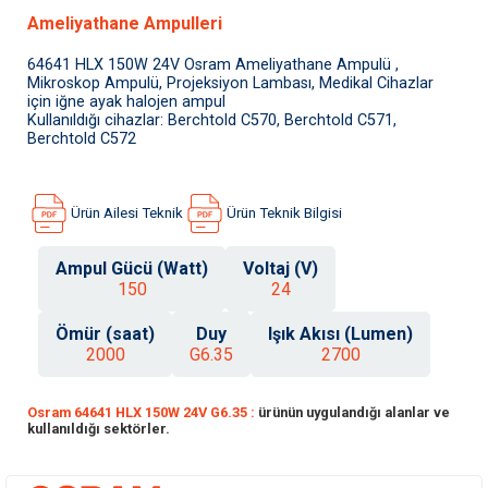
Ameliyathane Ampulleri
64641 HLX 150W 24V Osram Ameliyathane Ampulü ,
Mikroskop Ampulü, Projeksiyon Lambası, Medikal Cihazlar
için iğne ayak halojen ampul
Kullanıldığı cihazlar: Berchtold C570, Berchtold C571,
Berchtold C572
Ürün Ailesi Teknik
Ürün Teknik Bilgisi
Ampul Gücü (Watt)
Voltaj (V)
150
24
Ömür (saat)
Duy
Işık Akısı (Lumen)
2000
G6.35
2700
Osram 64641 HLX 150W 24V G6.35 :
ürünün uygulandığı alanlar ve
kullanıldığı sektörler.