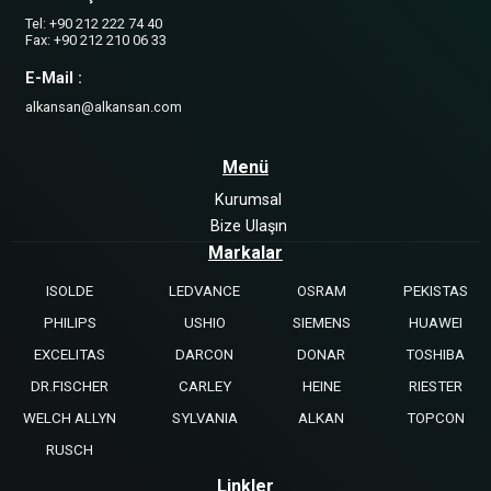
Tel: +90 212 222 74 40
Fax: +90 212 210 06 33
E-Mail :
alkansan@alkansan.com
Menü
Kurumsal
Bize Ulaşın
Markalar
ISOLDE
LEDVANCE
OSRAM
PEKISTAS
PHILIPS
USHIO
SIEMENS
HUAWEI
EXCELITAS
DARCON
DONAR
TOSHIBA
DR.FISCHER
CARLEY
HEINE
RIESTER
WELCH ALLYN
SYLVANIA
ALKAN
TOPCON
RUSCH
Linkler