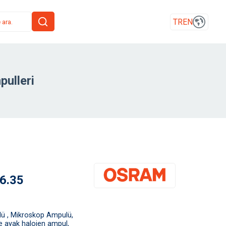
TR
EN
ulleri
6.35
ü , Mikroskop Ampulü,
ne ayak halojen ampul,