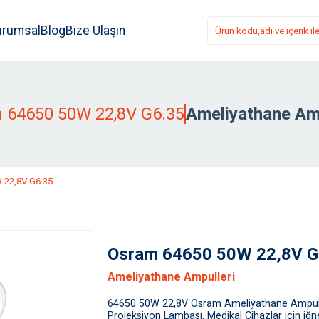
urumsal
Blog
Bize Ulaşın
 64650 50W 22,8V G6.35
Ameliyathane Amp
 22,8V G6.35
Osram 64650 50W 22,8V G
Ameliyathane Ampulleri
64650 50W 22,8V Osram Ameliyathane Ampul
Projeksiyon Lambası, Medikal Cihazlar için iğ