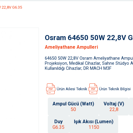
 22,8V G6.35
Osram 64650 50W 22,8V G
Ameliyathane Ampulleri
64650 50W 22,8V Osram Ameliyathane Ampul
Projeksiyon, Medikal Cihazlar, Sahne Stüdyo 
Kullanıldığı Cihazlar; DR MACH M3F
Ürün Ailesi Teknik
Ürün Teknik Bilgisi
Ampul Gücü (Watt)
Voltaj (V)
50
22,8
Duy
Işık Akısı (Lumen)
G6.35
1150