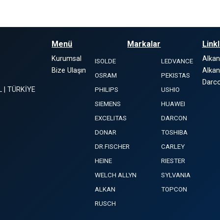
Menü
Markalar
Link
Kurumsal
Alka
ISOLDE
LEDVANCE
Bize Ulaşın
Alkan
OSRAM
PEKISTAS
Darco
L | TÜRKİYE
PHILIPS
USHIO
SIEMENS
HUAWEI
EXCELITAS
DARCON
DONAR
TOSHIBA
DR.FISCHER
CARLEY
HEINE
RIESTER
WELCH ALLYN
SYLVANIA
ALKAN
TOPCON
RUSCH