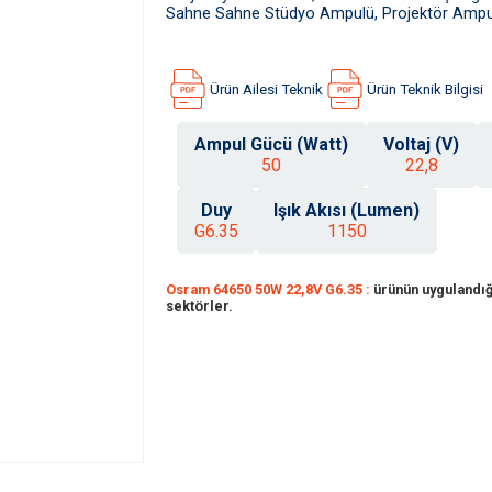
Sahne Sahne Stüdyo Ampulü, Projektör Ampu
Ürün Ailesi Teknik
Ürün Teknik Bilgisi
Ampul Gücü (Watt)
Voltaj (V)
50
22,8
Duy
Işık Akısı (Lumen)
G6.35
1150
Osram 64650 50W 22,8V G6.35 :
ürünün uygulandığı
sektörler.