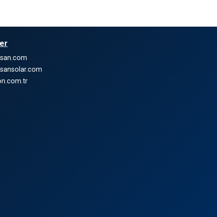
ler
nsan.com
sansolar.com
n.com.tr