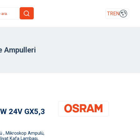
TR
EN
 Ampulleri
0W 24V GX5,3
 , Mikroskop Ampulü,
liyat Kafa Lambası,