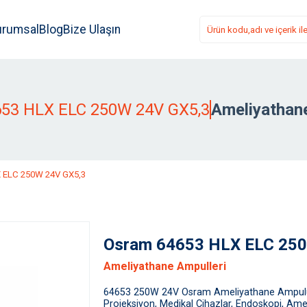
urumsal
Blog
Bize Ulaşın
53 HLX ELC 250W 24V GX5,3
Ameliyathane
 ELC 250W 24V GX5,3
Osram 64653 HLX ELC 25
Ameliyathane Ampulleri
64653 250W 24V Osram Ameliyathane Ampulü
Projeksiyon, Medikal Cihazlar, Endoskopi, Ame