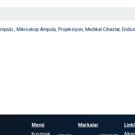
lü , Mikroskop Ampulü, Projeksiyon, Medikal Cihazlar, Endos
Menü
Markalar
Link
Kurumsal
Alka