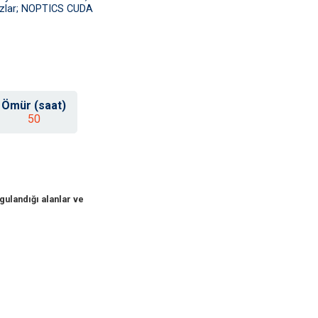
hazlar; NOPTICS CUDA
Ömür (saat)
50
gulandığı alanlar ve