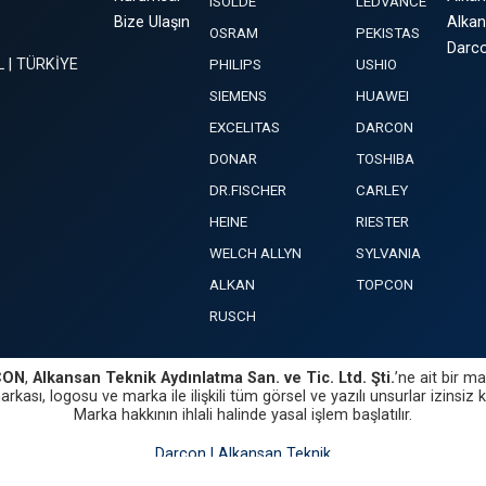
ISOLDE
LEDVANCE
Bize Ulaşın
Alkan
OSRAM
PEKISTAS
Darco
L | TÜRKİYE
PHILIPS
USHIO
SIEMENS
HUAWEI
EXCELITAS
DARCON
DONAR
TOSHIBA
DR.FISCHER
CARLEY
HEINE
RIESTER
WELCH ALLYN
SYLVANIA
ALKAN
TOPCON
RUSCH
CON
,
Alkansan Teknik Aydınlatma San. ve Tic. Ltd. Şti.
’ne ait bir ma
rkası, logosu ve marka ile ilişkili tüm görsel ve yazılı unsurlar izinsiz 
Marka hakkının ihlali halinde yasal işlem başlatılır.
Darcon | Alkansan Teknik
Copyright © 2026