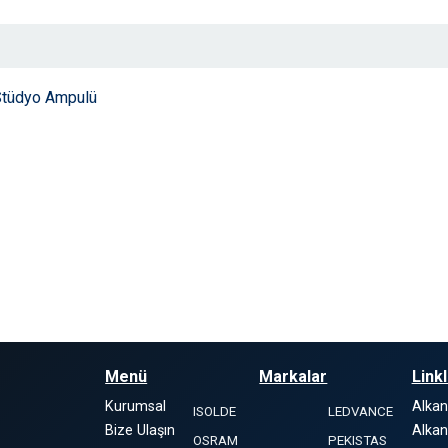
Stüdyo Ampulü
Menü
Markalar
Link
Kurumsal
Alka
ISOLDE
LEDVANCE
Bize Ulaşın
Alkan
OSRAM
PEKISTAS