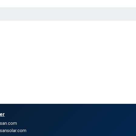
ler
nsan.com
sansolar.com