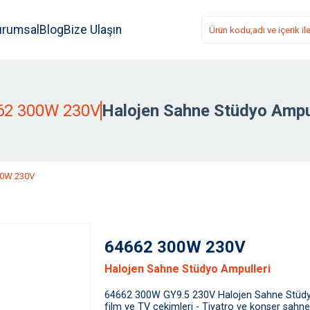
urumsal
Blog
Bize Ulaşın
62 300W 230V
Halojen Sahne Stüdyo Ampul
00W 230V
64662 300W 230V
Halojen Sahne Stüdyo Ampulleri
64662 300W GY9.5 230V Halojen Sahne Stüdy
film ve TV çekimleri - Tiyatro ve konser sahnele