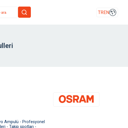
TR
EN
leri
o Ampulü - Profesyonel
ri - Takip spotları -