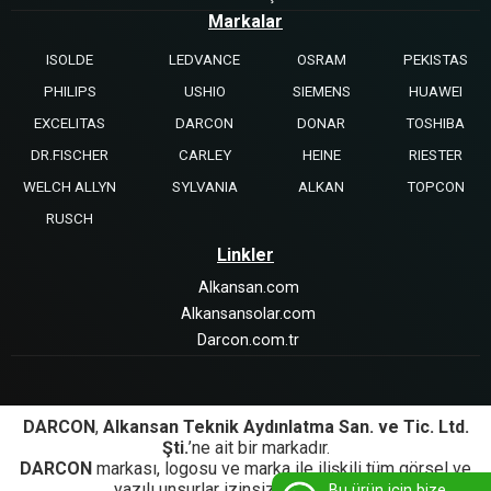
Markalar
ISOLDE
LEDVANCE
OSRAM
PEKISTAS
PHILIPS
USHIO
SIEMENS
HUAWEI
EXCELITAS
DARCON
DONAR
TOSHIBA
DR.FISCHER
CARLEY
HEINE
RIESTER
WELCH ALLYN
SYLVANIA
ALKAN
TOPCON
RUSCH
Linkler
Alkansan.com
Alkansansolar.com
Darcon.com.tr
DARCON
,
Alkansan Teknik Aydınlatma San. ve Tic. Ltd.
Şti.
’ne ait bir markadır.
DARCON
markası, logosu ve marka ile ilişkili tüm görsel ve
yazılı unsurlar izinsiz kullanılamaz.
Bu ürün için bize