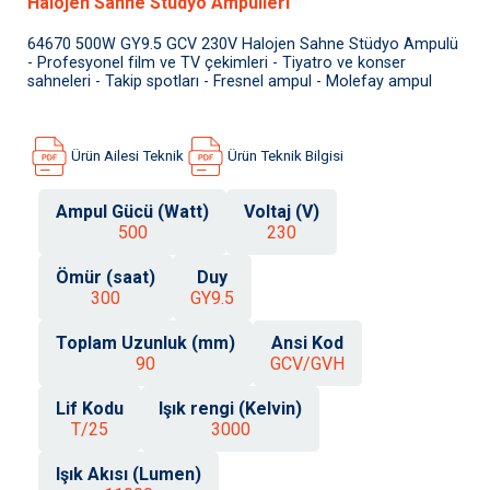
Halojen Sahne Stüdyo Ampulleri
64670 500W GY9.5 GCV 230V Halojen Sahne Stüdyo Ampulü
- Profesyonel film ve TV çekimleri - Tiyatro ve konser
sahneleri - Takip spotları - Fresnel ampul - Molefay ampul
Ürün Ailesi Teknik
Ürün Teknik Bilgisi
Ampul Gücü (Watt)
Voltaj (V)
500
230
Ömür (saat)
Duy
300
GY9.5
Toplam Uzunluk (mm)
Ansi Kod
90
GCV/GVH
Lif Kodu
Işık rengi (Kelvin)
T/25
3000
Işık Akısı (Lumen)