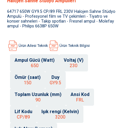
Halojen Sahne Stüdyo Ampulleri
64717 650W GY9.5 CP/89 FRL 230V Halojen Sahne Stüdyo
Ampulü - Profesyonel film ve TV çekimleri - Tiyatro ve
konser sahneleri - Takip spotları - Fresnel ampul - Molefay
ampul - Philips 6638P 650W
Ürün Ailesi Teknik
Ürün Teknik Bilgisi
Ampul Gücü (Watt)
Voltaj (V)
650
230
Ömür (saat)
Duy
150
GY9.5
Toplam Uzunluk (mm)
Ansi Kod
90
FRL
Lif Kodu
Işık rengi (Kelvin)
CP/89
3200