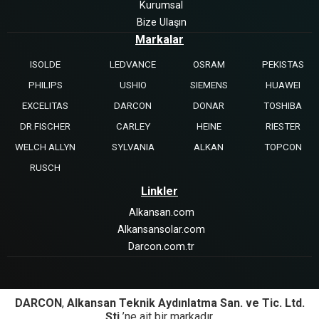
Kurumsal
Bize Ulaşın
Markalar
ISOLDE
LEDVANCE
OSRAM
PEKISTAS
PHILIPS
USHIO
SIEMENS
HUAWEI
EXCELITAS
DARCON
DONAR
TOSHIBA
DR.FISCHER
CARLEY
HEINE
RIESTER
WELCH ALLYN
SYLVANIA
ALKAN
TOPCON
RUSCH
Linkler
Alkansan.com
Alkansansolar.com
Darcon.com.tr
DARCON
,
Alkansan Teknik Aydınlatma San. ve Tic. Ltd.
Şti.
’ne ait bir markadır.