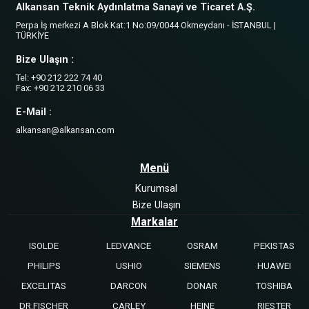
Alkansan Teknik Aydınlatma Sanayi ve Ticaret A.Ş.
Perpa İş merkezi A Blok Kat:1 No:09/0044 Okmeydanı - İSTANBUL |
TÜRKİYE
Bize Ulaşın :
Tel: +90 212 222 74 40
Fax: +90 212 210 06 33
E-Mail :
alkansan@alkansan.com
Menü
Kurumsal
Bize Ulaşın
Markalar
ISOLDE
LEDVANCE
OSRAM
PEKISTAS
PHILIPS
USHIO
SIEMENS
HUAWEI
EXCELITAS
DARCON
DONAR
TOSHIBA
DR.FISCHER
CARLEY
HEINE
RIESTER