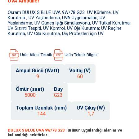
UVA Ampuller
Osram DULUX S BLUE UVA 9W/78 G23 UV Kürleme, UV
Kurutma , UV Yaşlandırma, UVA Uygulamaları, UV
Yaşlandırma, UV Güneş Işığı Simülasyonu, UV Tutkal Kurutma,
UV Sızıntı Tespiti, UV Kontrol, UV Oje Kurutma; UV Reçine
Kurutma, UV Cila Kurutma, Diş Protezleri için UV
Ürün Ailesi Teknik
Ürün Teknik Bilgisi
Ampul Gücü (Watt)
Voltaj (V)
9
60
Ömür (saat)
Duy
5000
G23
Toplam Uzunluk (mm)
UV Çıkış (W)
144
1,7
DULUX S BLUE UVA 9W/78 G23 :
ürünün uygulandığı alanlar ve
kullanıldığı sektörler.