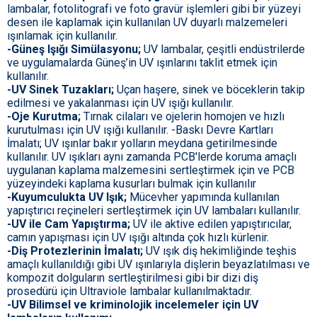
lambalar, fotolitografi ve foto gravür işlemleri gibi bir yüzeyi
desen ile kaplamak için kullanılan UV duyarlı malzemeleri
ışınlamak için kullanılır.
-Güneş Işığı Simülasyonu;
UV lambalar, çeşitli endüstrilerde
ve uygulamalarda Güneş’in UV ışınlarını taklit etmek için
kullanılır.
-UV Sinek Tuzakları;
Uçan haşere, sinek ve böceklerin takip
edilmesi ve yakalanması için UV ışığı kullanılır.
-Oje Kurutma;
Tırnak cilaları ve ojelerin homojen ve hızlı
kurutulması için UV ışığı kullanılır. -Baskı Devre Kartları
İmalatı; UV ışınlar bakır yolların meydana getirilmesinde
kullanılır. UV ışıkları aynı zamanda PCB'lerde koruma amaçlı
uygulanan kaplama malzemesini sertleştirmek için ve PCB
yüzeyindeki kaplama kusurları bulmak için kullanılır
-Kuyumculukta UV Işık;
Mücevher yapımında kullanılan
yapıştırıcı reçineleri sertleştirmek için UV lambaları kullanılır.
-UV ile Cam Yapıştırma;
UV ile aktive edilen yapıştırıcılar,
camın yapışması için UV ışığı altında çok hızlı kürlenir.
-Diş Protezlerinin İmalatı;
UV ışık diş hekimliğinde teşhis
amaçlı kullanıldığı gibi UV ışınlarıyla dişlerin beyazlatılması ve
kompozit dolguların sertleştirilmesi gibi bir dizi diş
prosedürü için Ultraviole lambalar kullanılmaktadır.
-UV Bilimsel ve kriminolojik incelemeler için UV