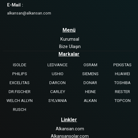
E-Mail :
alkansan@alkansan.com
Menü
Kurumsal
Bize Ulaşın
Markalar
ISOLDE
LEDVANCE
OSRAM
PEKISTAS
PHILIPS
USHIO
SIEMENS
HUAWEI
EXCELITAS
DARCON
DONAR
TOSHIBA
DR.FISCHER
CARLEY
HEINE
RIESTER
WELCH ALLYN
SYLVANIA
ALKAN
TOPCON
RUSCH
Linkler
Alkansan.com
Alkansansolar.com