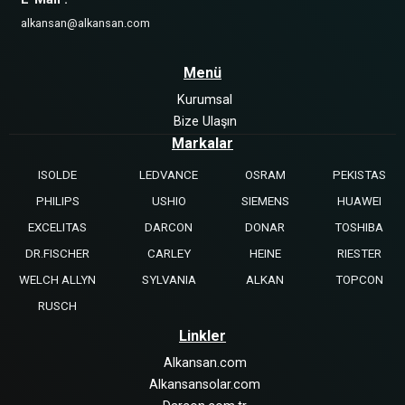
alkansan@alkansan.com
Menü
Kurumsal
Bize Ulaşın
Markalar
ISOLDE
LEDVANCE
OSRAM
PEKISTAS
PHILIPS
USHIO
SIEMENS
HUAWEI
EXCELITAS
DARCON
DONAR
TOSHIBA
DR.FISCHER
CARLEY
HEINE
RIESTER
WELCH ALLYN
SYLVANIA
ALKAN
TOPCON
RUSCH
Linkler
Alkansan.com
Alkansansolar.com