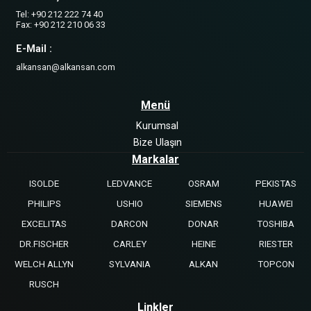
Tel: +90 212 222 74 40
Fax: +90 212 210 06 33
E-Mail :
alkansan@alkansan.com
Menü
Kurumsal
Bize Ulaşın
Markalar
ISOLDE
LEDVANCE
OSRAM
PEKISTAS
PHILIPS
USHIO
SIEMENS
HUAWEI
EXCELITAS
DARCON
DONAR
TOSHIBA
DR.FISCHER
CARLEY
HEINE
RIESTER
WELCH ALLYN
SYLVANIA
ALKAN
TOPCON
RUSCH
Linkler