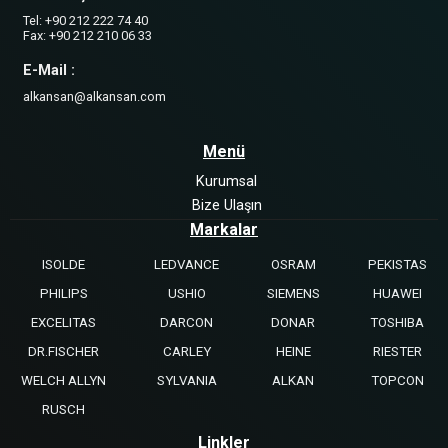
Tel: +90 212 222 74 40
Fax: +90 212 210 06 33
E-Mail :
alkansan@alkansan.com
Menü
Kurumsal
Bize Ulaşın
Markalar
ISOLDE
LEDVANCE
OSRAM
PEKISTAS
PHILIPS
USHIO
SIEMENS
HUAWEI
EXCELITAS
DARCON
DONAR
TOSHIBA
DR.FISCHER
CARLEY
HEINE
RIESTER
WELCH ALLYN
SYLVANIA
ALKAN
TOPCON
RUSCH
Linkler