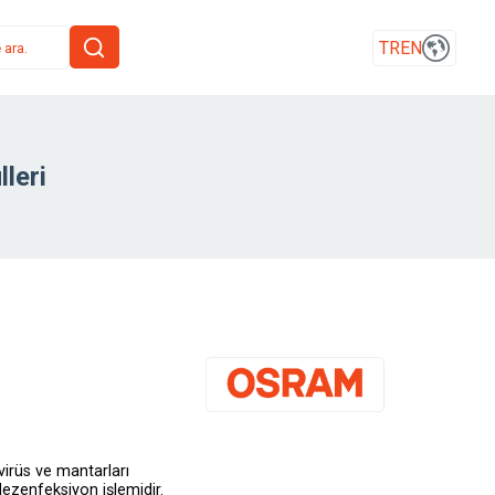
TR
EN
leri
virüs ve mantarları
dezenfeksiyon işlemidir.