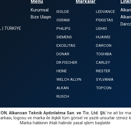
Menü
Markalar
Link
Kurumsal
Alka
ISOLDE
LEDVANCE
Bize Ulaşın
Alkan
OSRAM
PEKISTAS
Darco
L | TÜRKİYE
PHILIPS
USHIO
SIEMENS
HUAWEI
EXCELITAS
DARCON
DONAR
TOSHIBA
DR.FISCHER
CARLEY
HEINE
RIESTER
WELCH ALLYN
SYLVANIA
ALKAN
TOPCON
RUSCH
CON
,
Alkansan Teknik Aydınlatma San. ve Tic. Ltd. Şti.
’ne ait bir ma
rkası, logosu ve marka ile ilişkili tüm görsel ve yazılı unsurlar izinsiz 
Marka hakkının ihlali halinde yasal işlem başlatılır.