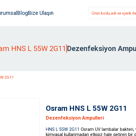
urumsal
Blog
Bize Ulaşın
am HNS L 55W 2G11
Dezenfeksiyon Ampul
5W 2G11
Osram HNS L 55W 2G11
Dezenfeksiyon Ampulleri
HNS L 55W 2G11
Osram
UV lambalar bakteri, 
kimyasal kullanmadan etkisiz hale getiren bir 