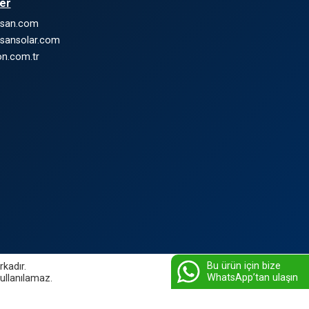
ler
nsan.com
sansolar.com
n.com.tr
Bu ürün için bize
rkadır.
WhatsApp’tan ulaşın
kullanılamaz.