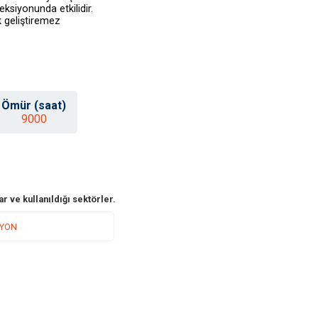
siyonunda etkilidir.
k geliştiremez
Ömür (saat)
9000
r ve kullanıldığı sektörler.
İYON