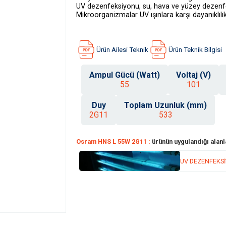
UV dezenfeksiyonu, su, hava ve yüzey dezenfek
Mikroorganizmalar UV ışınlara karşı dayanıklılı
Ürün Ailesi Teknik
Ürün Teknik Bilgisi
Ampul Gücü (Watt)
Voltaj (V)
55
101
Duy
Toplam Uzunluk (mm)
2G11
533
Osram HNS L 55W 2G11 :
ürünün uygulandığı alanla
UV DEZENFEKS