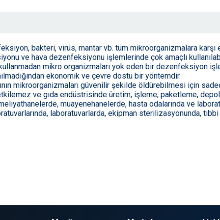
eksiyon, bakteri, virüs, mantar vb. tüm mikroorganizmalara karşı et
onu ve hava dezenfeksiyonu işlemlerinde çok amaçlı kullanılabil
llanmadan mikro organizmaları yok eden bir dezenfeksiyon işlemi
nılmadığından ekonomik ve çevre dostu bir yöntemdir.
ın mikroorganizmaları güvenilir şekilde öldürebilmesi için sadece
kilemez ve gıda endüstrisinde üretim, işleme, paketleme, depolam
 ameliyathanelerde, muayenehanelerde, hasta odalarında ve labor
oratuvarlarında, laboratuvarlarda, ekipman sterilizasyonunda, tıbbi