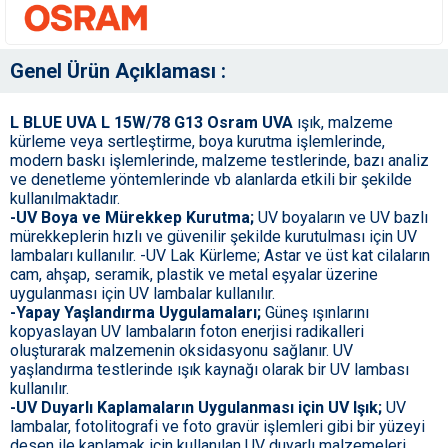
Genel Ürün Açıklaması :
L BLUE UVA L 15W/78 G13 Osram UVA
ışık, malzeme
kürleme veya sertleştirme, boya kurutma işlemlerinde,
modern baskı işlemlerinde, malzeme testlerinde, bazı analiz
ve denetleme yöntemlerinde vb alanlarda etkili bir şekilde
kullanılmaktadır.
-UV Boya ve Mürekkep Kurutma;
UV boyaların ve UV bazlı
mürekkeplerin hızlı ve güvenilir şekilde kurutulması için UV
lambaları kullanılır. -UV Lak Kürleme; Astar ve üst kat cilaların
cam, ahşap, seramik, plastik ve metal eşyalar üzerine
uygulanması için UV lambalar kullanılır.
-Yapay Yaşlandırma Uygulamaları;
Güneş ışınlarını
kopyaslayan UV lambaların foton enerjisi radikalleri
oluşturarak malzemenin oksidasyonu sağlanır. UV
yaşlandırma testlerinde ışık kaynağı olarak bir UV lambası
kullanılır.
-UV Duyarlı Kaplamaların Uygulanması için UV Işık;
UV
lambalar, fotolitografi ve foto gravür işlemleri gibi bir yüzeyi
desen ile kaplamak için kullanılan UV duyarlı malzemeleri