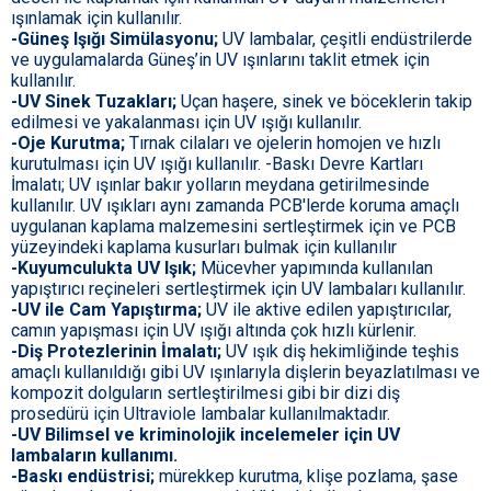
ışınlamak için kullanılır.
-Güneş Işığı Simülasyonu;
UV lambalar, çeşitli endüstrilerde
ve uygulamalarda Güneş’in UV ışınlarını taklit etmek için
kullanılır.
-UV Sinek Tuzakları;
Uçan haşere, sinek ve böceklerin takip
edilmesi ve yakalanması için UV ışığı kullanılır.
-Oje Kurutma;
Tırnak cilaları ve ojelerin homojen ve hızlı
kurutulması için UV ışığı kullanılır. -Baskı Devre Kartları
İmalatı; UV ışınlar bakır yolların meydana getirilmesinde
kullanılır. UV ışıkları aynı zamanda PCB'lerde koruma amaçlı
uygulanan kaplama malzemesini sertleştirmek için ve PCB
yüzeyindeki kaplama kusurları bulmak için kullanılır
-Kuyumculukta UV Işık;
Mücevher yapımında kullanılan
yapıştırıcı reçineleri sertleştirmek için UV lambaları kullanılır.
-UV ile Cam Yapıştırma;
UV ile aktive edilen yapıştırıcılar,
camın yapışması için UV ışığı altında çok hızlı kürlenir.
-Diş Protezlerinin İmalatı;
UV ışık diş hekimliğinde teşhis
amaçlı kullanıldığı gibi UV ışınlarıyla dişlerin beyazlatılması ve
kompozit dolguların sertleştirilmesi gibi bir dizi diş
prosedürü için Ultraviole lambalar kullanılmaktadır.
-UV Bilimsel ve kriminolojik incelemeler için UV
lambaların kullanımı.
-Baskı endüstrisi;
mürekkep kurutma, klişe pozlama, şase