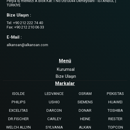
Perpa İş merkezi A Blok Kat:1 No:09/0044 Okmeydanı - İSTANBUL |
TÜRKİYE
Bize Ulaşın :
Tel: +90 212 222 74 40
Fax: +90 212 210 06 33
E-Mail :
alkansan@alkansan.com
Menü
Kurumsal
Bize Ulaşın
Markalar
ISOLDE
LEDVANCE
OSRAM
PEKISTAS
PHILIPS
USHIO
SIEMENS
HUAWEI
EXCELITAS
DARCON
DONAR
TOSHIBA
DR.FISCHER
CARLEY
HEINE
RIESTER
WELCH ALLYN
SYLVANIA
ALKAN
TOPCON