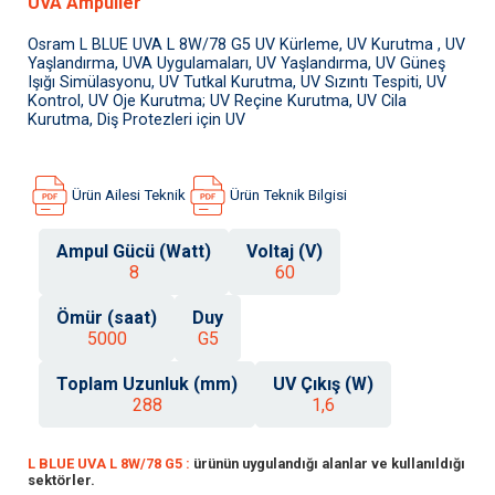
UVA Ampuller
Osram L BLUE UVA L 8W/78 G5 UV Kürleme, UV Kurutma , UV
Yaşlandırma, UVA Uygulamaları, UV Yaşlandırma, UV Güneş
Işığı Simülasyonu, UV Tutkal Kurutma, UV Sızıntı Tespiti, UV
Kontrol, UV Oje Kurutma; UV Reçine Kurutma, UV Cila
Kurutma, Diş Protezleri için UV
Ürün Ailesi Teknik
Ürün Teknik Bilgisi
Ampul Gücü (Watt)
Voltaj (V)
8
60
Ömür (saat)
Duy
5000
G5
Toplam Uzunluk (mm)
UV Çıkış (W)
288
1,6
L BLUE UVA L 8W/78 G5 :
ürünün uygulandığı alanlar ve kullanıldığı
sektörler.