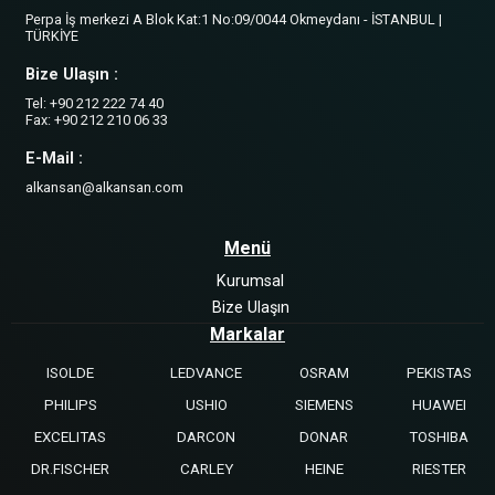
Perpa İş merkezi A Blok Kat:1 No:09/0044 Okmeydanı - İSTANBUL |
TÜRKİYE
Bize Ulaşın :
Tel: +90 212 222 74 40
Fax: +90 212 210 06 33
E-Mail :
alkansan@alkansan.com
Menü
Kurumsal
Bize Ulaşın
Markalar
ISOLDE
LEDVANCE
OSRAM
PEKISTAS
PHILIPS
USHIO
SIEMENS
HUAWEI
EXCELITAS
DARCON
DONAR
TOSHIBA
DR.FISCHER
CARLEY
HEINE
RIESTER