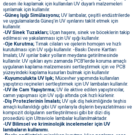
desen ile kaplamak için kullanılan UV duyarlı malzemeleri
ışınlamak için kullanılır.
-Güneş Işığı Simülasyonu;
UV lambalar, çeşitli endüstrilerde
ve uygulamalarda Güneş’in UV ışınlarını taklit etmek için
kullanılır.
-UV Sinek Tuzakları;
Uçan haşere, sinek ve böceklerin takip
edilmesi ve yakalanması için UV ışığı kullanılır.
-Oje Kurutma;
Tırnak cilaları ve ojelerin homojen ve hızlı
kurutulması için UV ışığı kullanılır. -Baskı Devre Kartları
İmalatı; UV ışınlar bakır yolların meydana getirilmesinde
kullanılır. UV ışıkları aynı zamanda PCB'lerde koruma amaçlı
uygulanan kaplama malzemesini sertleştirmek için ve PCB
yüzeyindeki kaplama kusurları bulmak için kullanılır
-Kuyumculukta UV Işık;
Mücevher yapımında kullanılan
yapıştırıcı reçineleri sertleştirmek için UV lambaları kullanılır.
-UV ile Cam Yapıştırma;
UV ile aktive edilen yapıştırıcılar,
camın yapışması için UV ışığı altında çok hızlı kürlenir.
-Diş Protezlerinin İmalatı;
UV ışık diş hekimliğinde teşhis
amaçlı kullanıldığı gibi UV ışınlarıyla dişlerin beyazlatılması ve
kompozit dolguların sertleştirilmesi gibi bir dizi diş
prosedürü için Ultraviole lambalar kullanılmaktadır.
-UV Bilimsel ve kriminolojik incelemeler için UV
lambaların kullanımı.