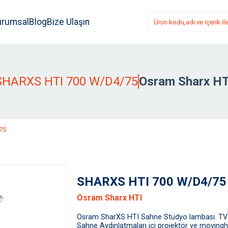
urumsal
Blog
Bize Ulaşın
SHARXS HTI 700 W/D4/75
Osram Sharx HT
75
SHARXS HTI 700 W/D4/75
Osram Sharx HTI
Osram SharXS HTI Sahne Stüdyo lambası. TV s
Sahne Aydınlatmaları içi projektör ve moving