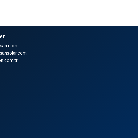
ler
nsan.com
sansolar.com
n.com.tr