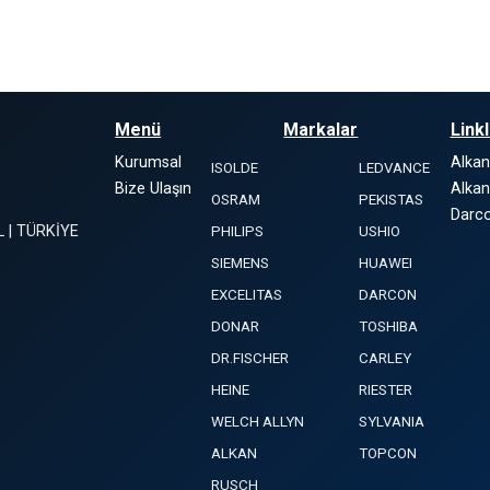
Menü
Markalar
Link
Kurumsal
Alka
ISOLDE
LEDVANCE
Bize Ulaşın
Alkan
OSRAM
PEKISTAS
Darco
L | TÜRKİYE
PHILIPS
USHIO
SIEMENS
HUAWEI
EXCELITAS
DARCON
DONAR
TOSHIBA
DR.FISCHER
CARLEY
HEINE
RIESTER
WELCH ALLYN
SYLVANIA
ALKAN
TOPCON
RUSCH