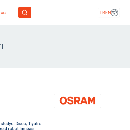
TR
EN
I
tüdyo, Disco, Tiyatro
head robot lambası