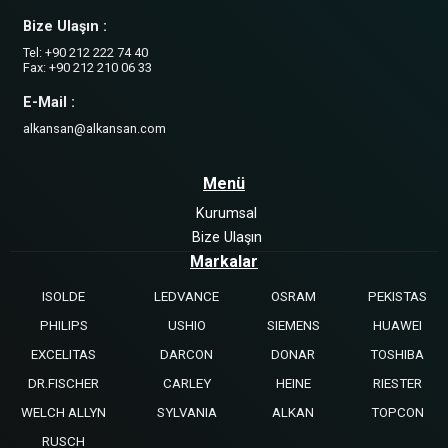
Bize Ulaşın :
Tel: +90 212 222 74 40
Fax: +90 212 210 06 33
E-Mail :
alkansan@alkansan.com
Menü
Kurumsal
Bize Ulaşın
Markalar
ISOLDE
LEDVANCE
OSRAM
PEKISTAS
PHILIPS
USHIO
SIEMENS
HUAWEI
EXCELITAS
DARCON
DONAR
TOSHIBA
DR.FISCHER
CARLEY
HEINE
RIESTER
WELCH ALLYN
SYLVANIA
ALKAN
TOPCON
RUSCH