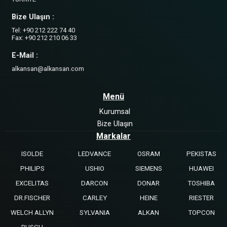
Bize Ulaşın :
Tel: +90 212 222 74 40
Fax: +90 212 210 06 33
E-Mail :
alkansan@alkansan.com
Menü
Kurumsal
Bize Ulaşın
Markalar
ISOLDE
LEDVANCE
OSRAM
PEKISTAS
PHILIPS
USHIO
SIEMENS
HUAWEI
EXCELITAS
DARCON
DONAR
TOSHIBA
DR.FISCHER
CARLEY
HEINE
RIESTER
WELCH ALLYN
SYLVANIA
ALKAN
TOPCON