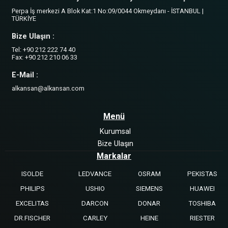
Perpa İş merkezi A Blok Kat:1 No:09/0044 Okmeydanı - İSTANBUL |
TÜRKİYE
Bize Ulaşın :
Tel: +90 212 222 74 40
Fax: +90 212 210 06 33
E-Mail :
alkansan@alkansan.com
Menü
Kurumsal
Bize Ulaşın
Markalar
ISOLDE
LEDVANCE
OSRAM
PEKISTAS
PHILIPS
USHIO
SIEMENS
HUAWEI
EXCELITAS
DARCON
DONAR
TOSHIBA
DR.FISCHER
CARLEY
HEINE
RIESTER