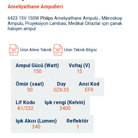
Ameliyathane Ampulleri
6423 15V 150W
Philips
Ameliyathane Ampulü , Mikroskop
Ampulü, Projeksiyon Lambası, Medikal Cihazlar için çanak
halojen ampul
Ürün Ailesi Teknik
Ürün Teknik Bilgisi
Ampul Gücü (Watt)
Voltaj (V)
150
15
Ömür (saat)
Duy
Ansi Kod
50
GZ6.35
EFR
Lif Kodu
Işık rengi (Kelvin)
A1/232
3400
Işık Akısı (Lumen)
Reflektör
340
1