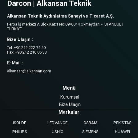
Darcon | Alkansan Teknik
Alkansan Teknik Aydınlatma Sanayi ve Ticaret A.Ş.
Perpa İş merkezi A Blok Kat:1 No:09/0044 Okmeydanı - İSTANBUL |
TÜRKİYE
Bize Ulaşın :
Tel: +90 212 222 74 40
Fax: +90 212 210 06 33
E-Mail :
alkansan@alkansan.com
Menü
Kurumsal
Bize Ulaşın
Markalar
ISOLDE
LEDVANCE
OSRAM
PEKISTAS
PHILIPS
USHIO
SIEMENS
HUAWEI