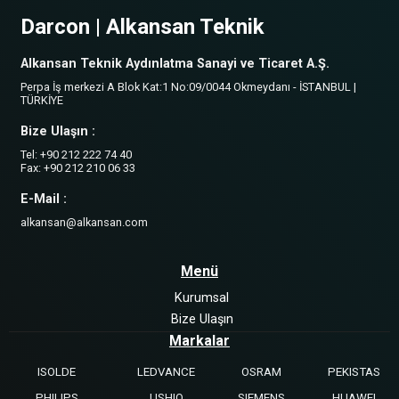
Darcon | Alkansan Teknik
Alkansan Teknik Aydınlatma Sanayi ve Ticaret A.Ş.
Perpa İş merkezi A Blok Kat:1 No:09/0044 Okmeydanı - İSTANBUL |
TÜRKİYE
Bize Ulaşın :
Tel: +90 212 222 74 40
Fax: +90 212 210 06 33
E-Mail :
alkansan@alkansan.com
Menü
Kurumsal
Bize Ulaşın
Markalar
ISOLDE
LEDVANCE
OSRAM
PEKISTAS
PHILIPS
USHIO
SIEMENS
HUAWEI