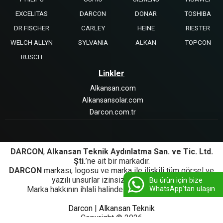
EXCELITAS
DARCON
DONAR
TOSHIBA
DR.FISCHER
CARLEY
HEINE
RIESTER
WELCH ALLYN
SYLVANIA
ALKAN
TOPCON
RUSCH
Linkler
Alkansan.com
Alkansansolar.com
Darcon.com.tr
DARCON
,
Alkansan Teknik Aydınlatma San. ve Tic. Ltd.
Şti.
’ne ait bir markadır.
DARCON
markası, logosu ve marka ile ilişkili tüm görsel ve
yazılı unsurlar izinsiz kullanılamaz.
Bu ürün için bize
WhatsApp’tan ulaşın
Marka hakkının ihlali halinde yasal işlem başlatılır.
Darcon | Alkansan Teknik
Copyright © 2026