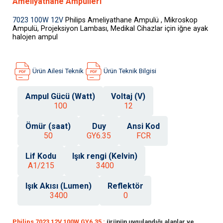
Ameliyathane Ampulleri
7023 100W 12V
Philips
Ameliyathane Ampulü , Mikroskop
Ampulü, Projeksiyon Lambası, Medikal Cihazlar için iğne ayak
halojen ampul
Ürün Ailesi Teknik
Ürün Teknik Bilgisi
Ampul Gücü (Watt)
Voltaj (V)
100
12
Ömür (saat)
Duy
Ansi Kod
50
GY6.35
FCR
Lif Kodu
Işık rengi (Kelvin)
A1/215
3400
Işık Akısı (Lumen)
Reflektör
3400
0
Philips 7023 12V 100W GY6.35 :
ürünün uygulandığı alanlar ve