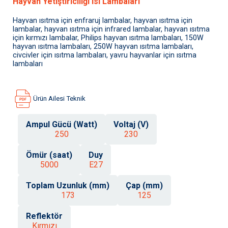
Hayvan Yetiştiriciliği Isı Lambaları
Hayvan ısıtma için enfraruj lambalar, hayvan ısıtma için
lambalar, hayvan ısıtma için infrared lambalar, hayvan ısıtma
için kırmızı lambalar, Philips hayvan ısıtma lambaları, 150W
hayvan ısıtma lambaları, 250W hayvan ısıtma lambaları,
civcivler için ısıtma lambaları, yavru hayvanlar için ısıtma
lambaları
Ürün Ailesi Teknik
Ampul Gücü (Watt)
Voltaj (V)
250
230
Ömür (saat)
Duy
5000
E27
Toplam Uzunluk (mm)
Çap (mm)
173
125
Reflektör
Kırmızı