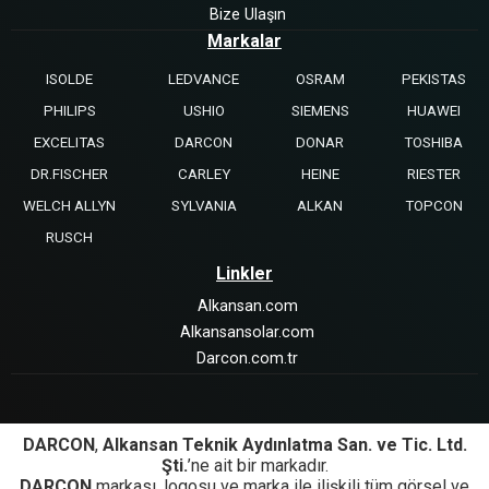
Bize Ulaşın
Markalar
ISOLDE
LEDVANCE
OSRAM
PEKISTAS
PHILIPS
USHIO
SIEMENS
HUAWEI
EXCELITAS
DARCON
DONAR
TOSHIBA
DR.FISCHER
CARLEY
HEINE
RIESTER
WELCH ALLYN
SYLVANIA
ALKAN
TOPCON
RUSCH
Linkler
Alkansan.com
Alkansansolar.com
Darcon.com.tr
DARCON
,
Alkansan Teknik Aydınlatma San. ve Tic. Ltd.
Şti.
’ne ait bir markadır.
DARCON
markası, logosu ve marka ile ilişkili tüm görsel ve