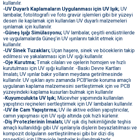
kullanılır.
-UV Duyarlı Kaplamaların Uygulanması için UV Işık;
UV
lambalar, fotolitografi ve foto gravür işlemleri gibi bir yüzeyi
desen ile kaplamak için kullanılan UV duyarlı malzemeleri
ışınlamak için kullanılır.
-Güneş Işığı Simülasyonu;
UV lambalar, çeşitli endüstrilerde
ve uygulamalarda Güneş’in UV ışınlarını taklit etmek için
kullanılır.
-UV Sinek Tuzakları;
Uçan haşere, sinek ve böceklerin takip
edilmesi ve yakalanması için UV ışığı kullanılır.
-Oje Kurutma;
Tırnak cilaları ve ojelerin homojen ve hızlı
kurutulması için UV ışığı kullanılır. -Baskı Devre Kartları
İmalatı; UV ışınlar bakır yolların meydana getirilmesinde
kullanılır. UV ışıkları aynı zamanda PCB'lerde koruma amaçlı
uygulanan kaplama malzemesini sertleştirmek için ve PCB
yüzeyindeki kaplama kusurları bulmak için kullanılır
-Kuyumculukta UV Işık;
Mücevher yapımında kullanılan
yapıştırıcı reçineleri sertleştirmek için UV lambaları kullanılır.
-UV ile Cam Yapıştırma;
UV ile aktive edilen yapıştırıcılar,
camın yapışması için UV ışığı altında çok hızlı kürlenir.
-Diş Protezlerinin İmalatı;
UV ışık diş hekimliğinde teşhis
amaçlı kullanıldığı gibi UV ışınlarıyla dişlerin beyazlatılması ve
kompozit dolguların sertleştirilmesi gibi bir dizi diş
prosedürü için Ultraviole lambalar kullanılmaktadır.