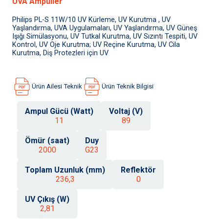
UVA Ampuller
Philips PL-S 11W/10 UV Kürleme, UV Kurutma , UV
Yaşlandırma, UVA Uygulamaları, UV Yaşlandırma, UV Güneş
Işığı Simülasyonu, UV Tutkal Kurutma, UV Sızıntı Tespiti, UV
Kontrol, UV Oje Kurutma; UV Reçine Kurutma, UV Cila
Kurutma, Diş Protezleri için UV
Ürün Ailesi Teknik
Ürün Teknik Bilgisi
Ampul Gücü (Watt)
Voltaj (V)
11
89
Ömür (saat)
Duy
2000
G23
Toplam Uzunluk (mm)
Reflektör
236,3
0
UV Çıkış (W)
2,81