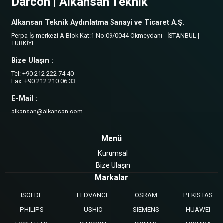
Darcon | Alkansan Teknik
Alkansan Teknik Aydınlatma Sanayi ve Ticaret A.Ş.
Perpa İş merkezi A Blok Kat:1 No:09/0044 Okmeydanı - İSTANBUL |
TÜRKİYE
Bize Ulaşın :
Tel: +90 212 222 74 40
Fax: +90 212 210 06 33
E-Mail :
alkansan@alkansan.com
Menü
Kurumsal
Bize Ulaşın
Markalar
ISOLDE
LEDVANCE
OSRAM
PEKISTAS
PHILIPS
USHIO
SIEMENS
HUAWEI