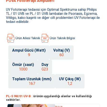
PUVA Fototerapi Ampulleri
UV Fototerapi tedavisi için Optimal Spektruma sahip Philips
TL / 01 UVB ve PL / 01 UVB lambaları ile Psoriasis, Egzema,
Vitiligo, kalıcı kaşıntı ve diğer cilt problemleri UV Fototerapi ile
tedavi edilebilir.
Ürün Ailesi Teknik
Ürün Teknik Bilgisi
Ampul Gücü (Watt)
Voltaj (V)
9
60
Ömür (saat)
Duy
1000
G23
Toplam Uzunluk (mm)
UV Çıkış (W)
167
1,2
PL-S 9W/01 UV-B :
ürünün uygulandığı alanlar ve kullanıldığı
sektörler.