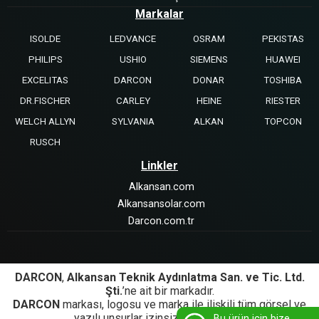
Markalar
ISOLDE
LEDVANCE
OSRAM
PEKISTAS
PHILIPS
USHIO
SIEMENS
HUAWEI
EXCELITAS
DARCON
DONAR
TOSHIBA
DR.FISCHER
CARLEY
HEINE
RIESTER
WELCH ALLYN
SYLVANIA
ALKAN
TOPCON
RUSCH
Linkler
Alkansan.com
Alkansansolar.com
Darcon.com.tr
DARCON
,
Alkansan Teknik Aydınlatma San. ve Tic. Ltd.
Şti.
’ne ait bir markadır.
DARCON
markası, logosu ve marka ile ilişkili tüm görsel ve
yazılı unsurlar izinsiz kullanılamaz.
Bu ürün için bize