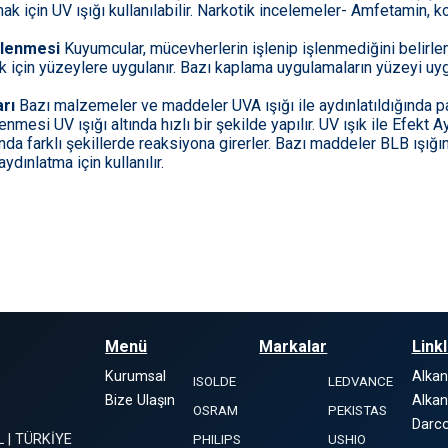
mak için UV ışığı kullanılabilir. Narkotik incelemeler- Amfetamin, k
celenmesi
Kuyumcular, mücevherlerin işlenip işlenmediğini belirlem
ek için yüzeylere uygulanır. Bazı kaplama uygulamaların yüzeyi uyg
arı
Bazı malzemeler ve maddeler UVA ışığı ile aydınlatıldığında pa
enmesi UV ışığı altında hızlı bir şekilde yapılır. UV ışık ile Efekt 
da farklı şekillerde reaksiyona girerler. Bazı maddeler BLB ışığın
dınlatma için kullanılır.
Menü
Markalar
Link
Kurumsal
Alka
ISOLDE
LEDVANCE
Bize Ulaşın
Alkan
OSRAM
PEKISTAS
Darco
L | TÜRKİYE
PHILIPS
USHIO