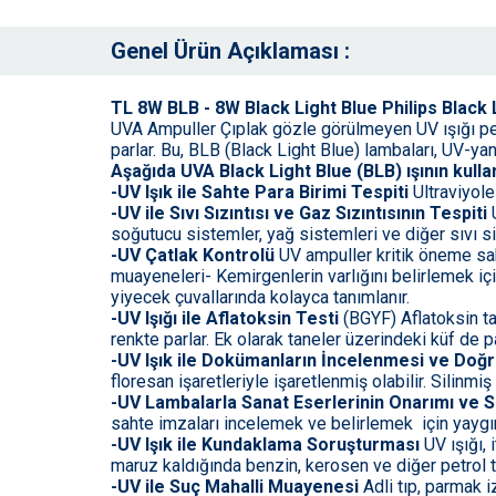
Genel Ürün Açıklaması :
TL 8W BLB - 8W Black Light Blue Philips Black
UVA Ampuller Çıplak gözle görülmeyen UV ışığı pek
parlar. Bu, BLB (Black Light Blue) lambaları, UV-ya
Aşağıda UVA Black Light Blue (BLB) ışının kullanı
-UV Işık ile Sahte Para Birimi Tespiti
Ultraviyole 
-UV ile Sıvı Sızıntısı ve Gaz Sızıntısının Tespiti
U
soğutucu sistemler, yağ sistemleri ve diğer sıvı sist
-UV Çatlak Kontrolü
UV ampuller kritik öneme sah
muayeneleri- Kemirgenlerin varlığını belirlemek içi
yiyecek çuvallarında kolayca tanımlanır.
-UV Işığı ile Aflatoksin Testi
(BGYF) Aflatoksin tah
renkte parlar. Ek olarak taneler üzerindeki küf de pa
-UV Işık ile Dokümanların İncelenmesi ve Doğ
floresan işaretleriyle işaretlenmiş olabilir. Silinmiş 
-UV Lambalarla Sanat Eserlerinin Onarımı ve S
sahte imzaları incelemek ve belirlemek için yaygın 
-UV Işık ile Kundaklama Soruşturması
UV ışığı,
maruz kaldığında benzin, kerosen ve diğer petrol tür
-UV ile Suç Mahalli Muayenesi
Adli tıp, parmak i