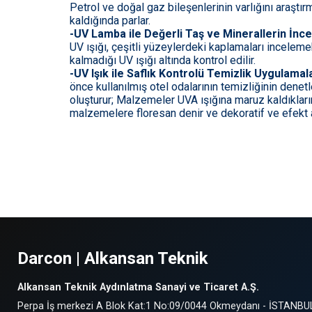
Petrol ve doğal gaz bileşenlerinin varlığını araştır
kaldığında parlar.
-UV Lamba ile Değerli Taş ve Minerallerin İn
UV ışığı, çeşitli yüzeylerdeki kaplamaları incelem
kalmadığı UV ışığı altında kontrol edilir.
-UV Işık ile Saflık Kontrolü Temizlik Uygulamal
önce kullanılmış otel odalarının temizliğinin denetl
oluşturur; Malzemeler UVA ışığına maruz kaldıkların
malzemelere floresan denir ve dekoratif ve efekt ay
Darcon | Alkansan Teknik
Alkansan Teknik Aydınlatma Sanayi ve Ticaret A.Ş.
Perpa İş merkezi A Blok Kat:1 No:09/0044 Okmeydanı - İSTANBU