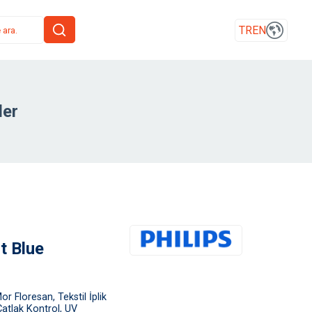
TR
EN
ler
t Blue
r Floresan, Tekstil İplik
Çatlak Kontrol, UV