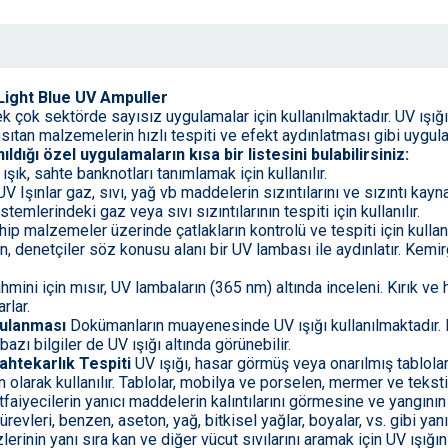
 Light Blue UV Ampuller
 çok sektörde sayısız uygulamalar için kullanılmaktadır. UV ışığı
nsıtan malzemelerin hızlı tespiti ve efekt aydınlatması gibi uygula
ldığı özel uygulamaların kısa bir listesini bulabilirsiniz:
ışık, sahte banknotları tanımlamak için kullanılır.
V Işınlar gaz, sıvı, yağ vb maddelerin sızıntılarını ve sızıntı kayna
emlerindeki gaz veya sıvı sızıntılarının tespiti için kullanılır.
ip malzemeler üzerinde çatlakların kontrolü ve tespiti için kullan
n, denetçiler söz konusu alanı bir UV lambası ile aydınlatır. Kemir
mini için mısır, UV lambaların (365 nm) altında inceleni. Kırık ve 
rlar.
rulanması
Dokümanların muayenesinde UV ışığı kullanılmaktadır. 
bazı bilgiler de UV ışığı altında görünebilir.
ahtekarlık Tespiti
UV ışığı, hasar görmüş veya onarılmış tablolar
olarak kullanılır. Tablolar, mobilya ve porselen, mermer ve tekstil
 itfaiyecilerin yanıcı maddelerin kalıntılarını görmesine ve yangını
evleri, benzen, aseton, yağ, bitkisel yağlar, boyalar, vs. gibi yan
zlerinin yanı sıra kan ve diğer vücut sıvılarını aramak için UV ışığ