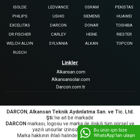
ISOLDE
LEDVANCE
OSRAM
PEKISTAS
PHILIPS
USHIO
SIEMENS
HUAWEI
EXCELITAS
DARCON
DONAR
TOSHIBA
DR.FISCHER
CARLEY
HEINE
RIESTER
WELCH ALLYN
SYLVANIA
ALKAN
TOPCON
RUSCH
Linkler
Alkansan.com
Alkansansolar.com
Darcon.com.tr
DARCON
,
Alkansan Teknik Aydınlatma San. ve Tic. Ltd.
Şti.
’ne ait bir markadır.
DARCON
markası, logosu ve marka ile ilişkili tüm görsel ve
yazılı unsurlar izinsiz kullanılamaz.
Bu ürün için bize
Marka hakkının ihlali halinde yasal işlem başlatılır.
WhatsApp’tan ulaşın