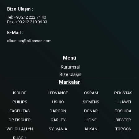
Bize Ulaşın :
Tel: +90 212 222 74 40
Fax: +90 212 210 06 33
E-Mail :
alkansan@alkansan.com
Menü
Kurumsal
Bize Ulaşın
Markalar
ISOLDE
LEDVANCE
OSRAM
PEKISTAS
PHILIPS
USHIO
SIEMENS
HUAWEI
EXCELITAS
DARCON
DONAR
TOSHIBA
DR.FISCHER
CARLEY
HEINE
RIESTER
WELCH ALLYN
SYLVANIA
ALKAN
TOPCON
RUSCH