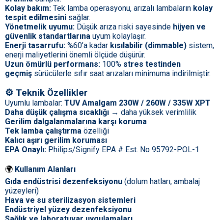
Kolay bakım:
Tek lamba operasyonu, arızalı lambaların
kolay
tespit edilmesini
sağlar.
Yönetmelik uyumu:
Düşük arıza riski sayesinde
hijyen ve
güvenlik standartlarına
uyum kolaylaşır.
Enerji tasarrufu:
%60’a kadar
kısılabilir (dimmable)
sistem,
enerji maliyetlerini önemli ölçüde düşürür.
Uzun ömürlü performans:
100%
stres testinden
geçmiş
sürücülerle sıfır saat arızaları minimuma indirilmiştir.
⚙️
Teknik Özellikler
Uyumlu lambalar:
TUV Amalgam 230W / 260W / 335W XPT
Daha düşük çalışma sıcaklığı
→ daha yüksek verimlilik
Gerilim dalgalanmalarına karşı koruma
Tek lamba çalıştırma
özelliği
Kalıcı aşırı gerilim koruması
EPA Onaylı:
Philips/Signify EPA # Est. No 95792-POL-1
🌍
Kullanım Alanları
Gıda endüstrisi dezenfeksiyonu
(dolum hatları, ambalaj
yüzeyleri)
Hava ve su sterilizasyon sistemleri
Endüstriyel yüzey dezenfeksiyonu
Sağlık ve laboratuvar uygulamaları