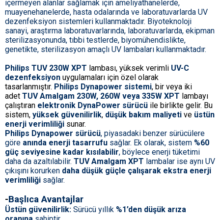
içermeyen alanlar sağlamak için ameliyathanelerde,
muayenehanelerde, hasta odalarında ve laboratuvarlarda UV
dezenfeksiyon sistemleri kullanmaktadır. Biyoteknoloji
sanayi, araştırma laboratuvarlarında, laboratuvarlarda, ekipman
sterilizasyonunda, tıbbi testlerde, biyomühendislikte,
genetikte, sterilizasyon amaçlı UV lambaları kullanmaktadır.
Philips TUV 230W XPT
lambası, yüksek verimli
UV-C
dezenfeksiyon
uygulamaları için özel olarak
tasarlanmıştır.
Philips Dynapower sistemi
, bir veya iki
adet
TUV Amalgam 230W, 260W veya 335W XPT
lambayı
çalıştıran
elektronik DynaPower sürücü
ile birlikte gelir. Bu
sistem,
yüksek güvenilirlik
,
düşük bakım maliyeti
ve
üstün
enerji verimliliği
sunar.
Philips Dynapower sürücü
, piyasadaki benzer sürücülere
göre
anında enerji tasarrufu
sağlar. Ek olarak, sistem
%60
güç seviyesine kadar kısılabilir
, böylece enerji tüketimi
daha da azaltılabilir.
TUV Amalgam XPT
lambalar ise aynı UV
çıkışını korurken
daha düşük güçle çalışarak ekstra enerji
verimliliği
sağlar.
-
Başlıca Avantajlar
Üstün güvenilirlik:
Sürücü yıllık
%1’den düşük arıza
oranına
sahiptir.