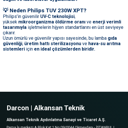
💡
Neden Philips TUV 230W XPT?
Philips’in güvenilir
UV-C teknolojisi
,
yüksek
mikroorganizma öldürme oranı
ve
enerji verimli
tasarımıyla
işletmelerin hijyen standartlarını en üst seviyeye
çıkarır.
Uzun ömürlü ve güvenilir yapısı sayesinde, bu lamba
gıda
güvenliği
,
üretim hattı sterilizasyonu
ve
hava-su arıtma
sistemleri
için
en ideal çözümlerden biridir.
Darcon | Alkansan Teknik
Alkansan Teknik Aydınlatma Sanayi ve Ticaret A.Ş.
Perpa İş merkezi A Blok Kat:1 No:09/0044 Okmeydanı - İSTANBUL |