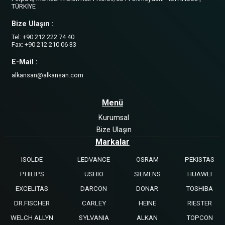
TÜRKİYE
Bize Ulaşın :
Tel: +90 212 222 74 40
Fax: +90 212 210 06 33
E-Mail :
alkansan@alkansan.com
Menü
Kurumsal
Bize Ulaşın
Markalar
ISOLDE
LEDVANCE
OSRAM
PEKISTAS
PHILIPS
USHIO
SIEMENS
HUAWEI
EXCELITAS
DARCON
DONAR
TOSHIBA
DR.FISCHER
CARLEY
HEINE
RIESTER
WELCH ALLYN
SYLVANIA
ALKAN
TOPCON