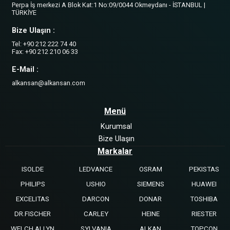
Perpa İş merkezi A Blok Kat:1 No:09/0044 Okmeydanı - İSTANBUL |
TÜRKİYE
Bize Ulaşın :
Tel: +90 212 222 74 40
Fax: +90 212 210 06 33
E-Mail :
alkansan@alkansan.com
Menü
Kurumsal
Bize Ulaşın
Markalar
ISOLDE
LEDVANCE
OSRAM
PEKISTAS
PHILIPS
USHIO
SIEMENS
HUAWEI
EXCELITAS
DARCON
DONAR
TOSHIBA
DR.FISCHER
CARLEY
HEINE
RIESTER
WELCH ALLYN
SYLVANIA
ALKAN
TOPCON