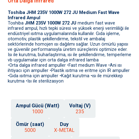
Orta Dalga İnfrared
Toshiba JHM 235V 1000W 272 JU Medium Fast Wave
Infrared Ampul
Toshiba
JHM 235V 1000W 272 JU
medium fast wave
infrared ampul, hızlı tepki süresi ve yüksek enerji verimliliği ile
endüstriyel ısıtma uygulamalarında kullanılır. Gıda işleme,
otomotiv, plastik şekillendirme, tekstil ve ambalaj
sektörlerinde homojen ısı dağılımı sağlar. Uzun ömürlü yapısı
ve güvenilir performansıyla üretim süreçlerini optimize eder.
Isı ile kurutma, buharlaştırma, ısı ile şekillendirme, temperleme
vb uygulamalar için orta dalga infrared lamba
•Orta dalga infrared ampuller •Fast medium Wave •Ani ısı
ihtiyacı için ampuller •Plastik ısıtma ve eritme için IR ampuller
•Gıda ısıtma için ampuller •Kağıt kurutma •ısı ile mürekkep
kurutma •Isı ile sterilizasyon
Ampul Gücü (Watt)
Voltaj (V)
1000
235
Ömür (saat)
Duy
5000
X-METAL