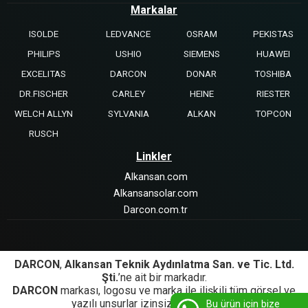
Markalar
ISOLDE
LEDVANCE
OSRAM
PEKISTAS
PHILIPS
USHIO
SIEMENS
HUAWEI
EXCELITAS
DARCON
DONAR
TOSHIBA
DR.FISCHER
CARLEY
HEINE
RIESTER
WELCH ALLYN
SYLVANIA
ALKAN
TOPCON
RUSCH
Linkler
Alkansan.com
Alkansansolar.com
Darcon.com.tr
DARCON
,
Alkansan Teknik Aydınlatma San. ve Tic. Ltd.
Şti.
’ne ait bir markadır.
DARCON
markası, logosu ve marka ile ilişkili tüm görsel ve
yazılı unsurlar izinsiz kullanılamaz.
Bu ürün için bize