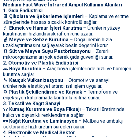
Medium Fast Wave İnfrared Ampul Kullanım Alanları
1. Gıda Endüstrisi
🍫
Çikolata ve Şekerleme İşlemleri
– Kaplama ve eritme
süreçlerinde hassas sıcaklık kontrolü sağlar.
🥖
Ekmek ve Hamur İşleri Kurutma
– Ürünlerin yüzey
kurutmasını hızlandırarak raf ömrünü uzatır.
🍎
Meyve ve Sebze Kurutma
– Doğal nemin hızla
uzaklaştırılmasını sağlayarak besin değerini korur.
🥛
Süt ve Meyve Suyu Pastörizasyonu
– Zararlı
mikroorganizmaları yok ederek gıda güvenliği sunar.
2. Otomotiv ve Plastik Endüstrisi
🚗
Boya Kurutma
– Araç boya işlemlerinde hızlı ve homojen
kurutma sağlar.
🔧
Kauçuk Vulkanizasyonu
– Otomotiv ve sanayi
ürünlerinde elastikiyet artırıcı ısıl işlem uygular.
♻️
Plastik Şekillendirme ve Kaynak
– Termoform ve
enjeksiyon kalıplamada kontrollü ısıtma sunar.
3. Tekstil ve Kağıt Sanayi
👕
Kumaş Kurutma ve Boya Fiksajı
– Tekstil üretiminde
kalıcı ve dayanıklı renklendirme sağlar.
📜
Kağıt Kurutma ve Laminasyon
– Matbaa ve ambalaj
sektöründe hızlı üretim süreçleri sunar.
4. Elektronik ve Medikal Sektör