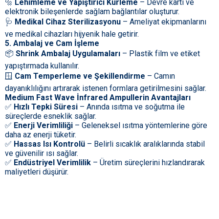
🔩
Lehimleme ve Yapıştırıcı Kürleme
– Devre kartı ve
elektronik bileşenlerde sağlam bağlantılar oluşturur.
🩺
Medikal Cihaz Sterilizasyonu
– Ameliyat ekipmanlarını
ve medikal cihazları hijyenik hale getirir.
5. Ambalaj ve Cam İşleme
📦
Shrink Ambalaj Uygulamaları
– Plastik film ve etiket
yapıştırmada kullanılır.
🪟
Cam Temperleme ve Şekillendirme
– Camın
dayanıklılığını artırarak istenen formlara getirilmesini sağlar.
Medium Fast Wave İnfrared Ampullerin Avantajları
✅
Hızlı Tepki Süresi
– Anında ısıtma ve soğutma ile
süreçlerde esneklik sağlar.
✅
Enerji Verimliliği
– Geleneksel ısıtma yöntemlerine göre
daha az enerji tüketir.
✅
Hassas Isı Kontrolü
– Belirli sıcaklık aralıklarında stabil
ve güvenilir ısı sağlar.
✅
Endüstriyel Verimlilik
– Üretim süreçlerini hızlandırarak
maliyetleri düşürür.