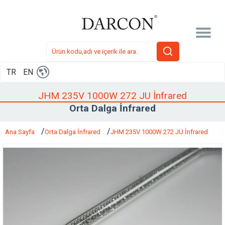
TR
EN
JHM 235V 1000W 272 JU İnfrared
Orta Dalga İnfrared
Ana Sayfa
Orta Dalga İnfrared
JHM 235V 1000W 272 JU İnfrared