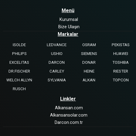
Menü
Kurumsal
Bize Ulaşın
Markalar
ISOLDE
LEDVANCE
OSRAM
PEKISTAS
PHILIPS
USHIO
SIEMENS
HUAWEI
EXCELITAS
DARCON
DONAR
TOSHIBA
DR.FISCHER
CARLEY
HEINE
RIESTER
WELCH ALLYN
SYLVANIA
ALKAN
TOPCON
RUSCH
Linkler
Alkansan.com
Alkansansolar.com
Darcon.com.tr