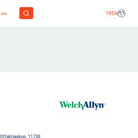
TR
EN
0 Oftalmaskop, 11730