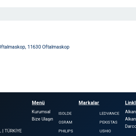
Oftalmaskop, 11630 Oftalmaskop
Menü
Markalar
Link
Kurumsal
Alka
ISOLDE
LEDVANCE
Bize Ulaşın
Alkan
OSRAM
PEKISTAS
Darco
L | TÜRKİYE
PHILIPS
USHIO