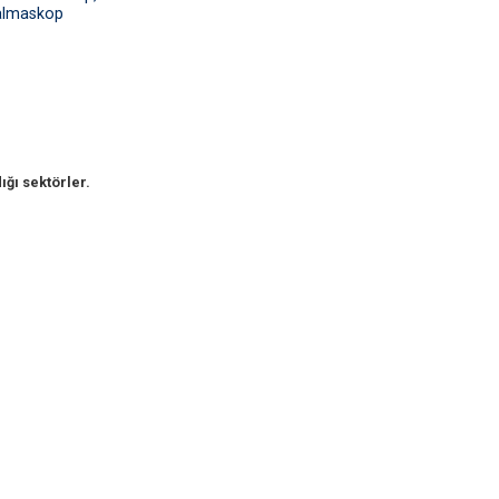
almaskop
ığı sektörler.