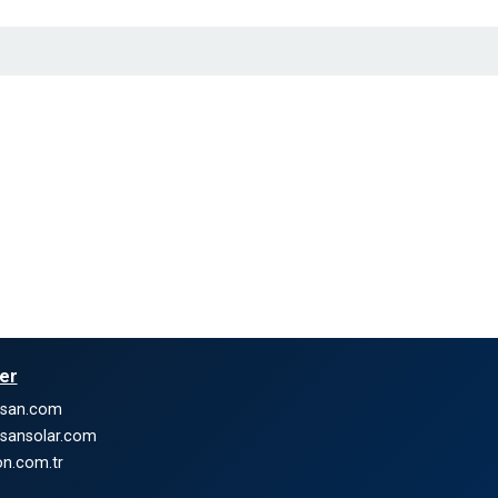
ler
nsan.com
sansolar.com
n.com.tr