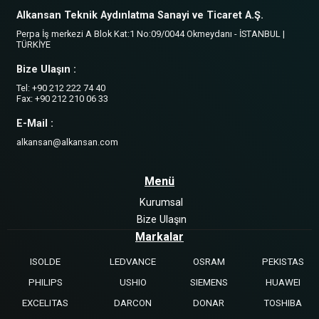
Alkansan Teknik Aydınlatma Sanayi ve Ticaret A.Ş.
Perpa İş merkezi A Blok Kat:1 No:09/0044 Okmeydanı - İSTANBUL |
TÜRKİYE
Bize Ulaşın :
Tel: +90 212 222 74 40
Fax: +90 212 210 06 33
E-Mail :
alkansan@alkansan.com
Menü
Kurumsal
Bize Ulaşın
Markalar
ISOLDE
LEDVANCE
OSRAM
PEKISTAS
PHILIPS
USHIO
SIEMENS
HUAWEI
EXCELITAS
DARCON
DONAR
TOSHIBA