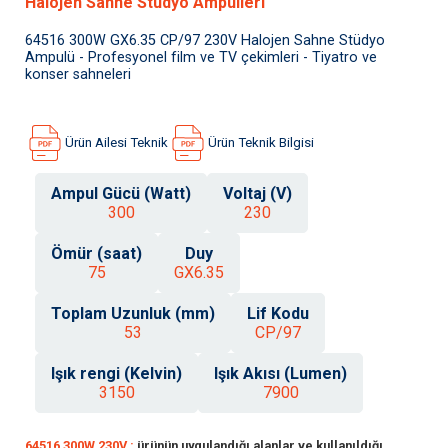
Halojen Sahne Stüdyo Ampulleri
64516 300W GX6.35 CP/97 230V Halojen Sahne Stüdyo
Ampulü - Profesyonel film ve TV çekimleri - Tiyatro ve
konser sahneleri
Ürün Ailesi Teknik
Ürün Teknik Bilgisi
Ampul Gücü (Watt)
Voltaj (V)
300
230
Ömür (saat)
Duy
75
GX6.35
Toplam Uzunluk (mm)
Lif Kodu
53
CP/97
Işık rengi (Kelvin)
Işık Akısı (Lumen)
3150
7900
64516 300W 230V :
ürünün uygulandığı alanlar ve kullanıldığı