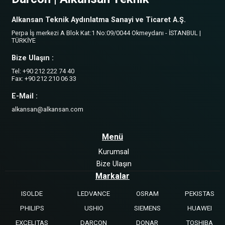
Alkansan Teknik Aydınlatma Sanayi ve Ticaret A.Ş.
Perpa İş merkezi A Blok Kat:1 No:09/0044 Okmeydanı - İSTANBUL |
TÜRKİYE
Bize Ulaşın :
Tel: +90 212 222 74 40
Fax: +90 212 210 06 33
E-Mail :
alkansan@alkansan.com
Menü
Kurumsal
Bize Ulaşın
Markalar
ISOLDE
LEDVANCE
OSRAM
PEKISTAS
PHILIPS
USHIO
SIEMENS
HUAWEI
EXCELITAS
DARCON
DONAR
TOSHIBA